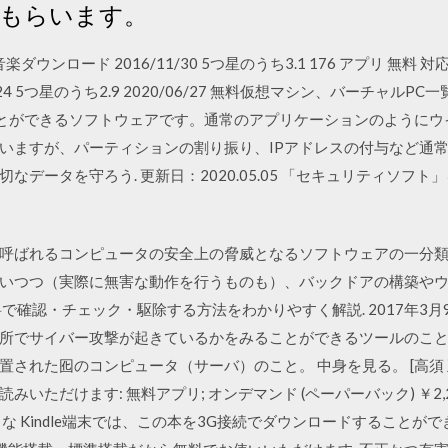
もらいます。
 – MP3音楽ダウンロード 2016/11/30 5つ星のうち3.1 176 アプ
17/11/24 5つ星のうち2.9 2020/06/27 無料仮想マシン、バーチ
かすことができるソフトウェアです。通常のアプリケーションのように
いますが、パーティションの割り振り、IPアドレスの付与など通常
切なデータを守ろう. 更新日：2020.05.05 「セキュリティソ
呼ばれるコンピュータの安全上の脅威となるソフトウェアの一分類
いつつ（実際に無害な動作を行うものも）、バックドアの構築や
で確認・チェック・駆除する方法をわかりやすく解説. 2017年3月
所でサイバー攻撃が起きているかをみることができるツールのこと
された囮のコンピュータ（サーバ）のこと。 中身を見る。 [高須
ぐお読みいただけます: 無料アプリ; オンデマンド (ペーパーバック) ￥
 Kindle端末では、この本を3G接続でダウンロードすることがで