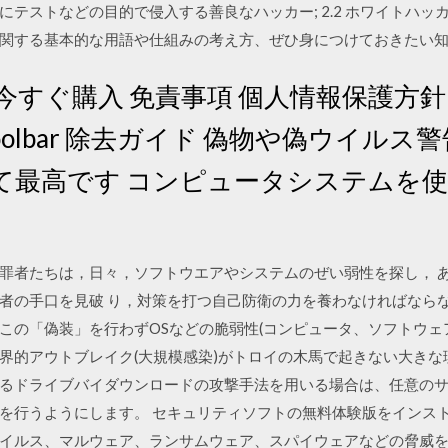
テムにテストなどの目的で侵入する善良なハッカー; 2.2 ホワイトハ
関する基本的な用語や仕組みの考え方、ぜひ身につけておきたい
今すぐ購入 免責事項 個人情報保護方針
ied Toolbar 除去ガイド 偽物や偽ウイ
て最高です コンピュータシステムを
れた犯罪者たちは，日々，ソフトウエアやシステムのぜい弱性を探し，
者の手口を見破 り，対策を打つ自己防衛の力を養わなければなら
近年はこの「偽装」を行わずOSなどの脆弱性(コンピュータ、ソフトウ
界的アウトブレイク(大規模感染)がトロイの木馬で起きない大きな
るドライブバイダウンロードの攻撃手法を用いる場合は、任意の
を行うようにします。 セキュリティソフトの無料体験版をインスト
イルス、マルウェア、ランサムウェア、スパイウェアなどの脅威