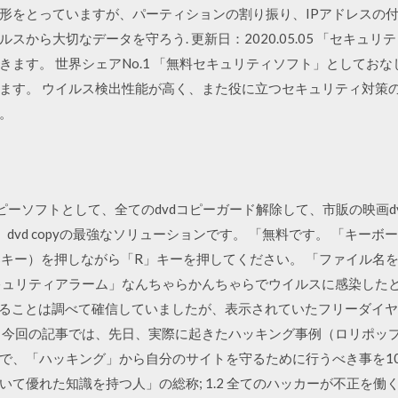
形をとっていますが、パーティションの割り振り、IPアドレスの付
ルスから大切なデータを守ろう. 更新日：2020.05.05 「セキ
きます。 世界シェアNo.1 「無料セキュリティソフト」としてお
ます。 ウイルス検出性能が高く、また役に立つセキュリティ対策
。
のdvdコピーソフトとして、全てのdvdコピーガード解除して、市販の映画
dvd copyの最強なソリューションです。 「無料です。 「キー
wsキー）を押しながら「R」キーを押してください。 「ファイル
キュリティアラーム」なんちゃらかんちゃらでウイルスに感染した
であることは調べて確信していましたが、表示されていたフリーダイ
 今回の記事では、先日、実際に起きたハッキング事例（ロリポッ
で、「ハッキング」から自分のサイトを守るために行うべき事を10に
て優れた知識を持つ人」の総称; 1.2 全てのハッカーが不正を働く