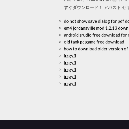
すぐダウンロード！ アバスト セキ
do not show save dialog for pdf 
em4 jordansville mod 1.2.13 down
android srudio free download for 6
old tank pc game free download
how to download older version o
irrgyfl
irrgyfl
irrgyfl
irrgyfl
irrgyfl