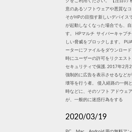
クをご利用ください。 【注目の
意のあるソフトウェアや悪質なコー
そがHPの目指す新しいデバイスです
が起動しなくなった場合でも、自
す。 HPマルチ サイバーキャプ
しい脅威をブロックします。 PU
ーターにファイルをダウンロードし
時にユーザーの許可をリクエスト
セキュリティで保護. 2017年
強制的に広告を表示させるなどが
壊等を行う者。 侵入経路の一例
時などに、そのソフト アドウェ
が、一般的に迷惑行為をする
2020/03/19
PC、Mac、Android 用の