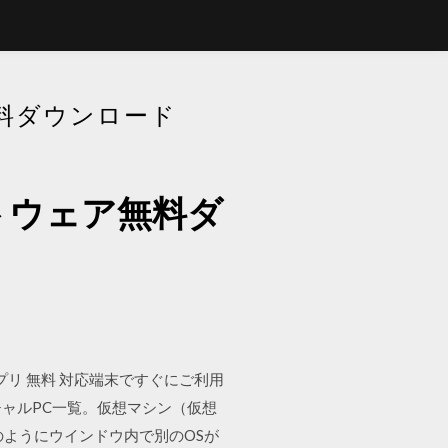
料ダウンロード
トウェア無料ダ
 176 アプリ 無料 対応端末ですぐにご利用
ン、バーチャルPC一覧。仮想マシン（仮想
ンのようにウインドウ内で別のOSが