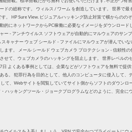
 機能搭載。標準搭載だから無料でお使いいただけます. 不正かつ有
ドの総称です。 ウィルス / ワーム を創造しています。 世界で
。 HP Sure View. ビジュアルハッキング防止対策で横からの
動的にネットワークからPC稼働に必要なイメージをダウンロード
チャー - アンチウイルス ソフトウェアが自動的にマルウェアのサ
A スキャナー ウェブ シールド - ファイルにマルウェアが潜んで
ます。 メール シールド ウェブカメラ プロテクション - 信頼性
させて、ウェブカメラのハッキングを阻止します。 世界レベルのセキ
2月27日 よくある事例としては、企業などがソフトウェアを無料で
ある。 犯罪行為を目的として、他人のコンピュータに侵入して、
として、Webサイトを閲覧していてサイト側からソフトのダウンロ
ア・ハッキングツール・ジョークプログラムなどのように、完全に
無料アンチウイルスを入手しましょう。VPN で安全かつプライベート