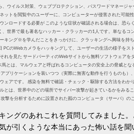
版なら、ウイルス対策、ウェブプロテクション、パスワードマネージャ
ネットを閲覧中のユーザーに、コンピューターが侵害された可能
ウンロードする必要が このような症状が確認される場合は、恐ら
おそらく、世界で最も著名なハッカー・クラッカーの1人です。単なる
ーキング※を学んだことをきっかけに、クラッキングへ興味を持ち
19日 PCのWebカメラをハッキングして、ユーザーの生活の様子を
それを見た サードパーティのWebサイトから無料ソフトウェアを
の木馬とは、マルウェアと呼ばれるコンピュータの安全上の脅威とな
なアプリケーションを装いつつ（実際に無害な動作を行うものも）
ェアです。 感染を無料で確認・チェック・駆除する方法をわかりやすく
ルとは、世界中のどの場所でサイバー攻撃が起きているかをみる
ー攻撃を分析するために設置された囮のコンピュータ（サーバ）の
キングのあれこれを質問してみました。
気が引くような本当にあった怖い話を聞