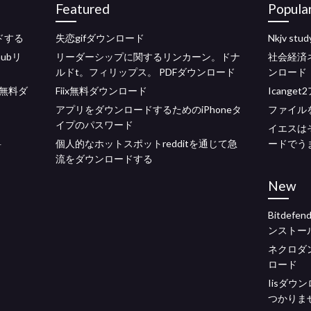
Featured
Popula
ドする
失恋gifダウンロード
Nkjv s
hubリ
リーダーシップに関するリンカーン。ドナ
社会経済
ルドt。フィリップス。 PDFダウンロード
ンロード
無料ダ
Fiix無料ダウンロード
Icang
アプリをダウンロードするためのiPhoneタ
ファイル
イプのパスワード
イエスは
料
個人的なホットスポットredditを通じて急
ードでう
流をダウンロードする
New
Bitdef
ンストー
ネクロダン
ロード
Iisダウ
つかりま