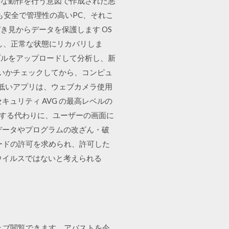
害な動作を行う意図で作成された悪
最も安全で管理性の高いPC、それこ
のぞき見からデータを保護します OS
し、正常な状態にリカバリしま
ンプルをアップロードして分析し、新
いないかチェックしてから、コンピュ
の低いアプリは、ウェブカメラ使用
ュリティ AVG の最高レベルの
提供する代わりに、ユーザーの画面に
データやプログラムの改ざん・破
ードの許可を求められ、許可した
ウイルスではないと考えられる
にウェブ閲覧できます。アバストを今