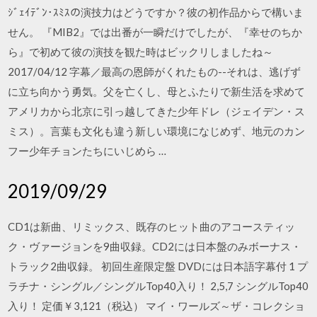
ｼﾞｪｲﾃﾞﾝ･ｽﾐｽの演技力はどうですか？彼の初作品からで構いま
せん。 『MIB2』では出番が一瞬だけでしたが、『幸せのちか
ら』で初めて彼の演技を観た時はビックリしましたね～
2017/04/12 字幕／最高の恩師がくれたもの--それは、逃げず
に立ち向かう勇気。父を亡くし、母とふたりで新生活を求めて
アメリカから北京に引っ越してきた少年ドレ（ジェイデン・ス
ミス）。言葉も文化も違う新しい環境になじめず、地元のカン
フー少年チョンたちにいじめら …
2019/09/29
CD1は新曲、リミックス、既存のヒット曲のアコースティッ
ク・ヴァージョンを9曲収録。CD2には日本盤のみボーナス・
トラック2曲収録。 初回生産限定盤 DVDには日本語字幕付 1 プ
ラチナ・シングル／シングルTop40入り！ 2,5,7 シングルTop40
入り！ 定価￥3,121（税込） マイ・ワールズ～ザ・コレクショ