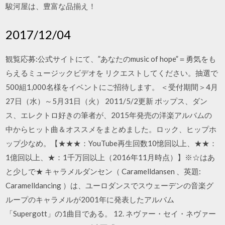
駿河屋は、豊富な品揃え！
2017/12/04
観覧応募:公式サイトにて、”あなたのmusic of hope”＝勇気をも
らえるミュージックビデオを リクエストしてください。抽選で
500組1,000名様をイベントにご招待します。 ＜受付期間＞4月
27日（水）～5月31日（火） 2011/5/2更新 ポップス、ダン
ス、エレクトロ好きの筆者が、2015年発売の洋楽アルバムの
中からヒット曲＆オススメをまとめました。ロック、ヒップホ
ップ少なめ。【★★★：YouTube再生回数10憶回以上、★★：
1億回以上、★：1千万回以上（2016年11月時点）】※☆はあ
と少しで★ キャラメルダンセン（ Caramelldansen 、英題:
Caramelldancing ）は、ユーロダンスでスウェーデンの音楽グ
ループのキャラメルが2001年に発表したアルバム
「Supergott」の1曲目である。 12. ネヴァー・セイ・ネヴァー