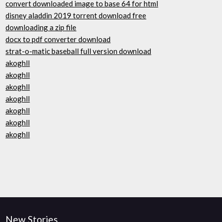
convert downloaded image to base 64 for html
disney aladdin 2019 torrent download free
downloading a zip file
docx to pdf converter download
strat-o-matic baseball full version download
akoghll
akoghll
akoghll
akoghll
akoghll
akoghll
akoghll
New Stories