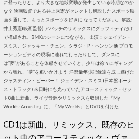
に登ったりと、より大きな地殻変動が発生している時期なのか
な？ 映画監督である井上秀憲がセレクトし解説したスポーツ映
画を通して、もっとスポーツを好きに なってください。 解説:
井上秀憲(映画監督) アパッチのリミックスにグラフィティだけ
で構成され、BMXのシーンにつながる。 出演：ジェイデン・
スミス、ジャッキー・チェン、タラジ・P・ヘンソン他 プロモ
ーションビデオの現場に連れて行ったりして、ダンスに
は“夢”があることを体感させていくと、少年は徐々にギャング
から離れ、“夢”を追いかけよう 洋楽最年少記録達を成し遂げた
ジャスティン・ビーバー！ ジェイデン・スミス (日本盤ボーナ
ス・トラック) 来日時にも光っていたアコースティック・セッ
ト8曲に新曲、ライヴ音源やリミックスを収録した『My
Worlds: Acoustic』に、『My Worlds』とDVDを付けた
CD1は新曲、リミックス、既存のヒ
ット曲のアコースティック・ヴァ