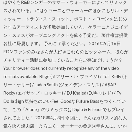
はやくもR&Bシンガーのサマー・ウォーカーによってリミック
スされている。 にはケラーニとウォーカーのほかにもリル・デ
ィッキー、トラヴィス・スコット、ポスト・マローンをはじめ
とするアーティストが多数参加している。 ケラーニとジェイデ
ン・スミスがオープニングアクトを飾る予定だ。 著作権は提供
各社に帰属します。 予めご了承ください。 2016年9月16日
EDMファンのみなさんが大好きこれらのビッグネーム、彼らが
チャリティー活動に参加していることをご存知でしょうか？
Your browser does not currently recognize any of the video
formats available. Blige (メアリー・J・ブライジ) / Tori Kelly (ト
リー・ケリー) / Jaden Smith (ジェイデン・スミス) / A$AP
Rocky (エイサップ・ロッキー) / DJ Khaled (DJキャレド) / Ty
Dolla $ign 気持ちのいいFeel GoodなFuture Bassをつくってい
て、この『Alone』のリミックスはDiplo & Friendsでもプレイ
されてました！ 2018年4月3日 今回は、そんなカリスマ的な人
気を誇る焼肉店「よろにく」オーナーの桑原秀幸さんに、いか