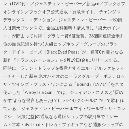
ン（DVD付）／ジャスティン・ビーバー／新品cd／ブックオフ
オンライン／ブックオフ公式通販・買取サイト。 チェンジズ -
デラックス・エディション - ジャスティン・ビーバー - cdの購
入は楽天ブックスで。全品送料無料！購入毎に「楽天ポイン
ト」が貯まってお得！ グラミー賞6度受賞、26週間連続全米1
位の最長記録を持つ3人組ヒップホップ・グループのブラッ
ク・アイド・ピーズ（Black Eyed Peas）が、通算8作目となる
新作『トランスレーション』を6月19日(金)にリリースする。
同時に、ラテン・トラップを得意とするエル・アルファをフィ
ーチャーした新曲 米オハイオのコーラスグループ＝ポンデロッ
サ・ツインズ・プラス・ワンによる「Bound」(1971年)をネタ
使いした「A Boy Is a Gun」では、ジェイデン・スミスと“仄め
かす”ような発言もあった(？)、バイセクシャルについて歌われ
ている。 ジャスティン・ビーバー d/マイ・ワールズ～ザ・コレ
クション[限定盤]の通販なら通販ショップの駿河屋で！ゲー
ム・古本・dvd・cd・トレカ・フィギュアなど 通販ショップの