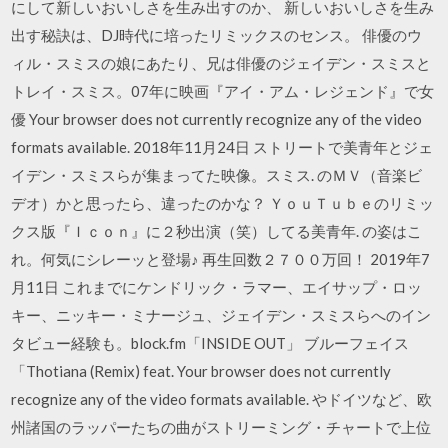
にして新しいおいしさを生み出すのか、 新しいおいしさを生み
出す秘訣は、DJ時代に培ったリミックスのセンス。 俳優のウ
ィル・スミスの娘にあたり、兄は俳優のジェイデン・スミスと
トレイ・スミス。07年に映画『アイ・アム・レジェンド』で女
優 Your browser does not currently recognize any of the video
formats available. 2018年11月24日 ストリートで美青年とジェ
イデン・スミスらが集まってた映像。スミス. のＭＶ（音楽ビ
デオ）かと思ったら、違ったのかな？ ＹｏｕＴｕｂｅのリミッ
クス版『Ｉｃｏｎ』に２秒出演（笑）してる美青年. の姿はこ
れ。何気にシレーッと登場♪ 再生回数２７００万回！ 2019年7
月11日 これまでにケンドリック・ラマー、エイサップ・ロッ
キー、ニッキー・ミナージュ、ジェイデン・スミスらへのイン
タビュー経験も。block.fm「INSIDE OUT」 ブルーフェイス
「Thotiana (Remix) feat. Your browser does not currently
recognize any of the video formats available. やドイツなど、欧
州諸国のラッパーたちの曲がストリーミング・チャートで上位