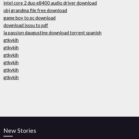
intel core 2 duo e8400 audio driver download
obj grandma file free download
game boy to pc download
download isssu to pdf
la passion daugustine download torrent spanish
gtkykih
gtkykih
gtkykih
gtkykih
gtkykih
gtkykih
New Stories