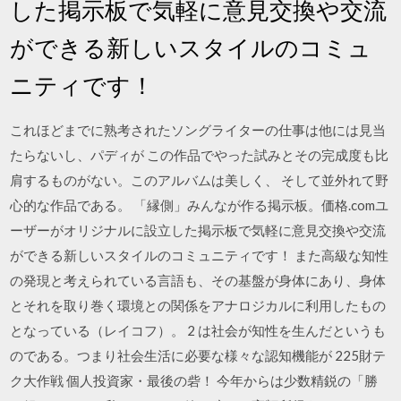
した掲示板で気軽に意見交換や交流
ができる新しいスタイルのコミュ
ニティです！
これほどまでに熟考されたソングライターの仕事は他には見当
たらないし、パディが この作品でやった試みとその完成度も比
肩するものがない。このアルバムは美しく、 そして並外れて野
心的な作品である。 「縁側」みんなが作る掲示板。価格.comユ
ーザーがオリジナルに設立した掲示板で気軽に意見交換や交流
ができる新しいスタイルのコミュニティです！ また高級な知性
の発現と考えられている言語も、その基盤が身体にあり、身体
とそれを取り巻く環境との関係をアナロジカルに利用したもの
となっている（レイコフ）。 2 は社会が知性を生んだというも
のである。つまり社会生活に必要な様々な認知機能が 225財テ
ク大作戦 個人投資家・最後の砦！ 今年からは少数精鋭の「勝