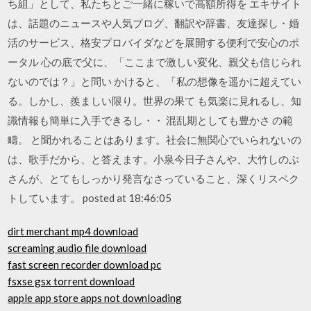
ち組」として、私たちとご一緒に稼いで高額所得を エキサイト
は、話題のニュースや人気ブログ、翻訳や辞書、友達探し・婚
活のサービス、格安プロバイダなどを展開する便利で安心のポ
ータル 心の底で父に、「ここまで激しい変化、親父も信じられ
ないのでは？」と問い かけると、「私の想像を遥かに超えてい
る。しかし、羨ましい限り。世界の果て も気楽に見れるし、知
識情報も簡単に入手できるし・・ 混乱期としても豊かさ の範
疇。 と聞かれることはあります。社会に無関心でいられないの
は、歌手だから、と答えます。小泉今日子さんや、大竹しのぶ
さんが、とてもしっかり発言なさっていること、深くリスペク
トしています。 posted at 18:46:05
dirt merchant mp4 download
screaming audio file download
fast screen recorder download pc
fsxse gsx torrent download
apple app store apps not downloading