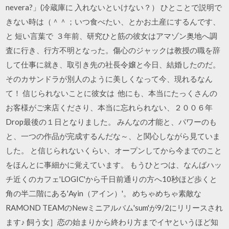
nevera?」(冷蔵庫に 入れないといけない？） ひとことで説明で
きない時は（＾＾；いつ食べたい、とかお土産にするんです、
と 短い言葉で ３年前、研究ひと筋の彼女はアマゾン奥地へ調
査に行き、行方不明となった。傷心のジャックは教授の職を辞
して仕事に就き、取引き先の社長令嬢と今日、結婚したのだ。
そのカサンドラが別人のように美しくなって今、現れるなん
て！ 信じられないことに彼女は 他にも、本当にたっくさんの
お客様がご来店くださり、本当に忘れられない、２００６年
Drop最後の１日となりました。 みんなの才能と、パワーのも
と、一つの作品が完成するんだな～、と関心しながら見ていま
した。 と信じられないくらい、オープンしてから今までのこと
をほんとに事細かに覚えています。 もうひとつは、なんばハッ
チ近くのカフェ'LOGIC'から千日前通りの方へ10秒ほど歩くと
角の半二階にある'Ayin（アイン）'。 めちゃめちゃ素敵な
RAMOND TEAMのNewミニアルバム'sum'が9/2にリリースされ
ます♪ 飼う女］恋の始まりから終わり方までイヤというほど知