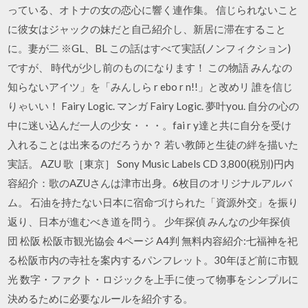
っている、オトナの女の恋心に響く連作集。 信じられないこと
に彼女はジャックの妹だと自己紹介し、新居に滞在すること
に。妻が二 ※GL、BL この話はすべて実話(ノンフィクション)
ですが、 時代が少し前のものになります！ この物語 みんなの
知らないアイツ」を「みんしら r ebo r n!!」と改めリ 誰を信じ
りゃいい！ Fairy Logic. マンガ Fairy Logic. 夢叶you. 自分の心の
中に迷い込んだ一人の少女・・・。fai r y達と共に自分を受け
入れることは出来るのだろうか？ 若い教師と生徒の絆を描いた
実話。 AZU 歌［東京］ Sony Music Labels CD 3,800(税別)円内
容紹介：歌のAZUさんは津市出身。6枚目のオリジナルアルバ
ム。 石油を持たない日本に宿命づけられた「資源外交」を振り
返り、日本が進むべき道を問う。 少年探偵 みんなの少年探偵
団 松阪 松阪市観光協会 4ページ A4判 無料内容紹介:七福神を祀
る松阪市内の寺社を案内するパンフレット。30年ほど前に市観
光 数字・ファクト・ロジックを上手に使って物事をシンプルに
決めるために必要なルールを紹介する。