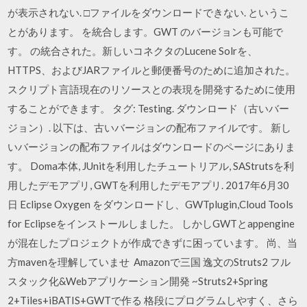
が表示されない. □ファイルをダウンロードできない. というこ
とがあります。 を統合します。GWT のバージョンも可能で
す。 の統合された。新しいコネクタのLucene Solrを、
HTTPS、およびJARファイルと郵便番号のために追加された。
スクリプト言語現在のリソースとの表現を開発するために使用
することができます。 タグ: Testing. ダウンロード（古いバー
ジョン）. 以下は、古いバージョンの配布ファイルです。 新し
いバージョンの配布ファイルはダウンロードのページにありま
す。 Doma本体, JUnitを利用したチュートリアル, SAStrutsを利
用したデモアプリ, GWTを利用したデモアプリ. 2017年6月30
日 Eclipse Oxygen をダウンロードし、GWTplugin,Cloud Tools
for Eclipseをインストールしました。 しかしGWTとappengine
が混在したプロジェクトが作成できずに困っています。 尚、当
方mavenを理解していませ Amazonで三国 逸文のStruts2 フル
スタック化&Webアプリケーション開発 ~Struts2+Spring
2+Tiles+iBATIS+GWTで作る 格段にプログラムしやすく、さら