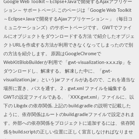
Google Web Toolkit～Eclipse+Javaで開発するAjaxアプリケー
ション～ サポートページ. このページは「Google Web Toolkit
～Eclipse+Javaで開発するAjaxアプリケーション～」（毎日コ
ミュニケーションズ）のサポートページです。 GWTでファイ
ルにオブジェクトをダウンロードする方法 で紹介したオブジェ
クトURLを作成する方法が利用できなくなってしまったので別
の方法を紹介します。 原因はGoogleChromeで
WebKitBlobBuilderが利用で 「gwt-visualization-x.x.x.zip」を
ダウンロードし、解凍する。 解凍した中に、「gwt-
visualization.jar」というjarファイルがあるので、これを適当な
場所に置き、パスを通す。 2．gwt.xml ファイルを編集する
GWTの設定ファイルである、「XXX.gwt.xml」ファイルに、以
下の Libgdx の依存関係. 上記の build.gradle の説明で記載した
ように、依存関係はルートのbuild.gradleファイルで設定されま
す。外部への依存関係をプロジェクトに追加するには、 依存関
係をbuild.scriptの正しい位置に正しく宣言しなければなりませ