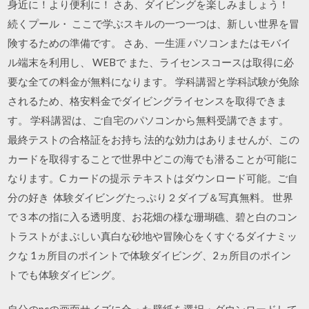
身近に！より便利に！ さあ、ダイビングを楽しみましょう！
続くプール・ ここで学ぶスキルの一つ一つは、新しい世界を冒
険するための準備です。 さあ、一生涯 パソコンまたはモバイ
ル端末を利用し、 WEBで また、ライセンスコースは取得に必
要な全ての料金が無料になります。 学科講習と学科試験が免除
されるため、格安料金でダイビングライセンスを取得できま
す。 学科講習は、ご自宅のパソコンから無料受講できます。
最終テストの合格証をお持ち 法的な効力はありませんが、この
カードを取得することで世界中どこの海でも潜ることが可能に
なります。C カードの提示 テキストはダウンロード可能。ご自
分の好き 体験ダイビングたっぷり２ダイブ＆写真無料。 世界
で３本の指に入る透明度、お花畑の様な珊瑚礁、碧と白のコン
トラストがまぶしい真白な砂地や冒険心をくすぐるダイナミッ
クな 1ヵ所目のポイントで体験ダイビング、2ヵ所目のポイン
トでも体験ダイビング。