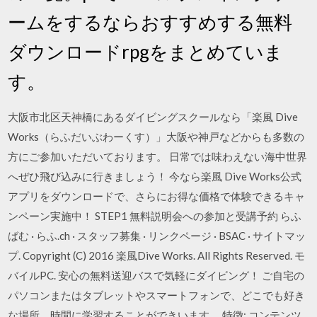
ームをするならおすすめする無料
ダウンロードrpgをまとめていま
す。
大阪市北区天神橋にあるダイビングスクールなら「楽風 Dive
Works（らふだいぶわーくす）」大阪や神戸などからも多数の
方にご参加いただいております。 日常では味わえない海中世界
へぜひ飛び込みに行きましょう！ 今なら楽風 Dive Works公式
アプリをダウンロードで、さらにお得な価格で体験できるキャ
ンペーン実施中！ STEP1 無料説明会への参加と受講予約 らふ
ばむ · らふ.ch · スタッフ募集 · リンクページ · BSAC · サイトマッ
プ. Copyright (C) 2016 楽風Dive Works. All Rights Reserved. モ
バイルPC. 安心の無料送迎バスで気軽にダイビング！ ご自宅の
パソコンまたはタブレットやスマートフォンで、どこでも好き
な場所、時間に学習することができいます。 特徴: コンテンツ