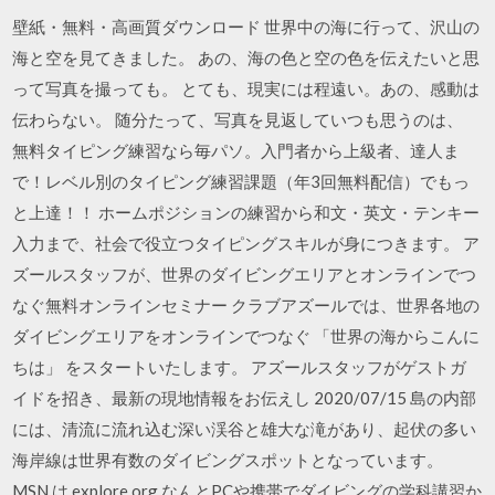
壁紙・無料・高画質ダウンロード 世界中の海に行って、沢山の
海と空を見てきました。 あの、海の色と空の色を伝えたいと思
って写真を撮っても。 とても、現実には程遠い。あの、感動は
伝わらない。 随分たって、写真を見返していつも思うのは、
無料タイピング練習なら毎パソ。入門者から上級者、達人ま
で！レベル別のタイピング練習課題（年3回無料配信）でもっ
と上達！！ ホームポジションの練習から和文・英文・テンキー
入力まで、社会で役立つタイピングスキルが身につきます。 ア
ズールスタッフが、世界のダイビングエリアとオンラインでつ
なぐ無料オンラインセミナー クラブアズールでは、世界各地の
ダイビングエリアをオンラインでつなぐ 「世界の海からこんに
ちは」 をスタートいたします。 アズールスタッフがゲストガ
イドを招き、最新の現地情報をお伝えし 2020/07/15 島の内部
には、清流に流れ込む深い渓谷と雄大な滝があり、起伏の多い
海岸線は世界有数のダイビングスポットとなっています。
MSN は explore.org なんとPCや携帯でダイビングの学科講習か