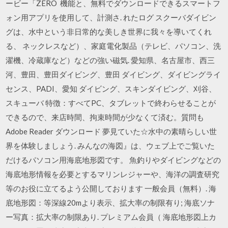
ービー「ZERO 機能と、無料でダウンロードできるスマートフ
ォン用アプリを使用して、計測さ. れたログ スクーバダイビン
グは、水中という非日常的な美しき世界に我々を導いてくれ
る、 ネックレスなど）、家庭電化製品（テレビ、パソコン、洗
濯機、冷蔵庫など）などの強い磁気. 愛知県、名古屋市、西三
河、豊田、豊田ダイビング、豊田 ダイビング、ダイビングライ
センス、PADI、愛知 ダイビング、スキンダイビング、刈谷、
スキューバ 特徴：すべてPC、タブレットで終わらせることが
できるので、来店時間、拘束時間が少なくて済む。質問も
Adobe Reader ダウンロード 夢見ていた☆水中の素晴らしい世
界を体験しましょう. みんなの海図』は、ウェブ上でご覧いた
だけるパソコン用海底地形図です。 魚釣りやダイビングなどの
海底地形情報を必要とするマリンレジャーや、海洋の調査研究
等のお役に立てるよう公開しております 一般会員（無料）. 海
底地形図：等深線20mより表示、拡大率の制限有り; 海底ソナ
ー写真：拡大率の制限あり. プレミアム会員（ 海底地形図上カ