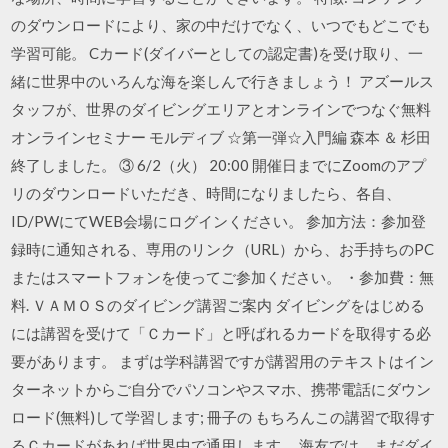
のダウンロードにより、家の中だけでなく、いつでもどこでも
学習可能。 Cカード(ダイバーとしての認定書)を受け取り、一
緒に世界中のいろんな海を楽しんで行きましょう！ アズールス
タッフが、世界のダイビングエリアとオンラインでつなぐ無料
オンラインセミナー モルディブ ☆第一弾☆入門編 森本 ＆ 杉田
終了しました。 ③ 6/2（火） 20:00 開催日までにZoomのアプ
リのダウンロードいただき、時間になりましたら、各自、
ID/PWにてWEB会場にログインください。 参加方法：参加登
録時に通知される、専用のリンク（URL）から、お手持ちのPC
またはスマートフォンを使ってご参加ください。 ・参加費：無
料. ＶＡＭＯＳのダイビング講習ご案内 ダイビングをはじめる
には講習を受けて「Ｃカード」と呼ばれるカードを取得する必
要があります。 まずは学科講習ですが講習用のテキストはイン
ターネットからご自分でパソコンやスマホ、携帯電話にダウン
ロード(無料)して学習します; 冊子の もちろんこの講習で取得す
るＣカードがあれば世界中で通用します。 海友では、まだダイ