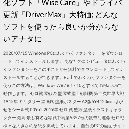
化ソフト「Wise Care」やドライバ
更新「DriverMax」大特価; どんな
ソフトを使ったら良いか分からな
いアナタに
2020/07/15 Windows PCにわくわくファンタジー をダウンロ
ードしてインストールします。 あなたのコンピュータにわくわ
くファンタジーをこのポストから無料でダウンロードしてイン
ストールすることができます。PC上でわくわくファンタジーを
使うこの方法は、Windows 7/8 / 8.1 / 10とすべてのMac OSで
動作します。 ゼロ戦 零戦22型 零式艦上戦闘機 第二次世界大戦
1945年 ミリタリー 絵画風 壁紙ポスター A2版594420mm はが
せるシール式 009a2 2019年 ゼロ 戦 壁紙 壁紙イラストキャラ
クター 最高 最も有名な零戦中島第5357号の数奇な運命 ゼロ戦
様々な大きさの壁紙を掲載しています。自分のPCの画面サイズ