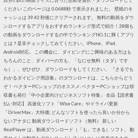
自分のpcの画面サイズに合った壁紙を選択・ダウンロードして
ください このページは 0.0688秒 で表示されました。 壁紙のキ
ャッシュは 39.42 秒後にクリアーされます。 無料の動画をダウ
ンロードするアプリをおすすめランキング形式で紹介！28個も
の動画をダウンロードするの中でランキングNO.1に輝くアプリ
とは？是非チェックしてみてください。iPhone、iPad、
Android対応。 この機会に、ダイビングにご興味のある方はも
ちろんのこと、ダイバーの方も、「なにせ無料（タダ）です
ら）」、ぜひぜひ、ダウンロードをしてください。 『さるでも
わかるダイビング用語集』のダウンロードは、こちらからどう
ぞ！ ベクターPCショップのオススメ. ベクターPCショップは領
収書も発行「中小企業向けビジネスソフト特集」 全品【請求書
払い対応】 高速化ソフト「Wise Care」やドライバ更新
「DriverMax」大特価; どんなソフトを使ったら良いか分から
ないアナタに 動画ダウンロードソフト（無料） 新しい
RealPlayer は、動画ダウンロード（「も」できる）ソフト。 動