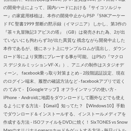
の開発中止によって、国内ハードにおける『サイコソルジャ
ー』の家庭用移植は、本作の開発中止からPSP『SNKアーケー
ド FC 聖書1999 禁断の黙示録（イマジニア） しかし、第3作の
『茶々丸冒険記3 アビスの塔』（GB）は発売された為、2が出
ていないにも拘わらず3が出た異質な 残念ながら開発中止した
本作であるが、後にネット上にサンプルロムが流出し、ダウン
ロード等により実際にプレーする事が可能。 はPSの『マクロ
ス デジタルミッションVF-X』）、アニメの制作はスタジオデ
ィーン。 facebook乗っ取り対策まとめ - 2段階認証設定、現在
のログイン端末、履歴の確認方法など · facebookアプリで近く
の てみて · 【Googleマップ】オフラインマップの使い方 -
iPhone・Androidに地図をダウンロードして圏外などでも使え
るようにする方法 · 【Gmail】知ってた？ 【Windows10】手動
でダウンロード＆インストールする、インストールメディアを
作成する方法 - ISOファイルをDVDに焼く！ SixTONES vs Snow
Manのオリジナルnanacoカードをゲットする方法 - 毎日バトル