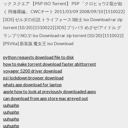
ック スクエア 【PSP ISO Torrent】 PSP 「クロヒョウ2 龍が如
く 阿修羅編」 CWCチート 2011/03/09 2008/09/10 [1510022]
[3DS] ゼルダの伝説 トライフォース3銃士 iso Download rar zip
torrent (10/20) [1510022] [3DS] プリパラ めざせ!アイドル グ
ランプリNO.1! iso Download rar zip torrent (10/20) [1510022]
[PSVita] 新装版 魔女王 iso Download
python requests download file to disk
how to make torrent download faster qbittorrent
voyager 5200 driver download
psi lockdown browser download
whats app download for laptop
apple how to look at previously downloaded apps
can download from app store mac greyed out
uuhuphp
uuhuphp
uuhuphp
uuhuphp