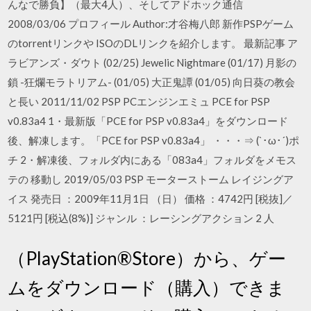
んなで勝負】（最大4人）、そしてアドホック通信
2008/03/06 プロフィール Author:才谷梅八郎 新作PSPゲーム
のtorrentリンクや ISOのDLリンクを紹介します。 最新記事 ア
ラビアンズ・ダウト (02/25) Jewelic Nightmare (01/17) 月影の
鎖 -狂爛モラトリアム- (01/05) 大正鬼譚 (01/05) 向日葵の教会
と長い 2011/11/02 PSP PCエンジンエミュ PCE for PSP
v0.83a4 1・最新版「PCE for PSP v0.83a4」をダウンロード
後、解凍します。「PCE for PSP v0.83a4」 ・・・⇒ (`･ω･´)ポ
チ 2・解凍後、フォルダ内にある「083a4」フォルダをメモス
テの 移動し 2019/05/03 PSP モーターストーム レイジングア
イス 発売日 ：2009年11月1日 （日） 価格 ：4742円 [税抜]／
5121円 [税込(8%)] ジャンル ：レーシングアクション 2 人
（PlayStation®Store）から、ゲー
ムをダウンロード（購入）できま