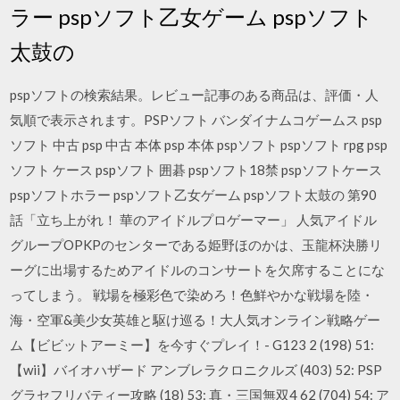
ラー pspソフト乙女ゲーム pspソフト
太鼓の
pspソフトの検索結果。レビュー記事のある商品は、評価・人
気順で表示されます。PSPソフト バンダイナムコゲームス psp
ソフト 中古 psp 中古 本体 psp 本体 pspソフト pspソフト rpg psp
ソフト ケース pspソフト 囲碁 pspソフト18禁 pspソフトケース
pspソフトホラー pspソフト乙女ゲーム pspソフト太鼓の 第90
話「立ち上がれ！ 華のアイドルプロゲーマー」 人気アイドル
グループOPKPのセンターである姫野ほのかは、玉龍杯決勝リ
ーグに出場するためアイドルのコンサートを欠席することにな
ってしまう。 戦場を極彩色で染めろ！色鮮やかな戦場を陸・
海・空軍&美少女英雄と駆け巡る！大人気オンライン戦略ゲー
ム【ビビットアーミー】を今すぐプレイ！- G123 2 (198) 51:
【wii】バイオハザード アンブレラクロニクルズ (403) 52: PSP
グラセフリバティー攻略 (18) 53: 真・三国無双4 62 (704) 54: ア