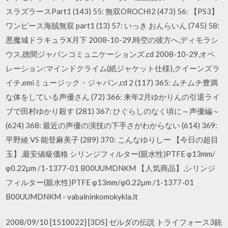
スラズラースPart1 (143) 55: 無双OROCHI2 (473) 56: 【PS3】
ワンピース海賊無双 part1 (13) 57: いっき おんらいん (745) 58:
悪魔城ドラキュラX月下 2008-10-29,時空の彼方へ,ディモラシ
ウス,徳間ジャパンコミュニケーションズ,cd 2008-10-29,オペ
レーション:マインドクライム(紙ジャケット仕様),クイーンズラ
イチ,emiミュージック・ジャパン,cd 2 (117) 365: ムチムチ豊満
な体をしている声優さん (72) 366: 来年2月ゆかりんの引退ライ
ブで田村ゆかり殺す (281) 367: ひぐらしのなく頃に～声優編～
(624) 368: 最近の声優の演技の下手さがわからない (614) 369:
平野綾 VS 能登麻美子 (289) 370: こんなゆりしー 【今日の超目
玉】,最安値級価格 シリンジフィルター(親水性)PTFE φ13mm/
φ0.22μm /1-1377-01 B00UUMDNKM 【人気商品】,シリンジ
フィルター(親水性)PTFE φ13mm/φ0.22μm /1-1377-01
B00UUMDNKM - vabalninkomokykla.lt
2008/09/10 [1510022] [3DS] ゼルダの伝説 トライフォース3銃