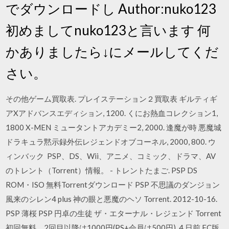
でダウンロードし Author:nuko123
初めましてnuko123と言います 何
かありましたら↓にメールしてくだ
さい。
その他ゲーム買取表. プレイステーション２買取表 ギルティギ
アXアドバンスエディション, 1200. くにお熱血コレクション1,
1800 X-MEN ミュータントアカデミー2, 2000. 逢魔が時 悪魔城
ドラキュラ黙示録外伝レジェンドオブコーネル, 2000, 800. ウ
ィンバック PSP、DS、Wii、アニメ、コミック、ドラマ、AV
のトレント（Torrent）情報。 - トレントたまご. PSP DS
ROM・ISO 無料Torrentダウンロード PSP 不思議のダンジョン
風来のシレン4 plus 神の眼と悪魔のヘソ Torrent. 2012-10-16.
PSP 薄桜 PSP 円卓の生徒 ザ・エターナル・レジェンド Torrent
初回無料、2回目以降は1000円(PS+会員は500円). 4 日前 FC版