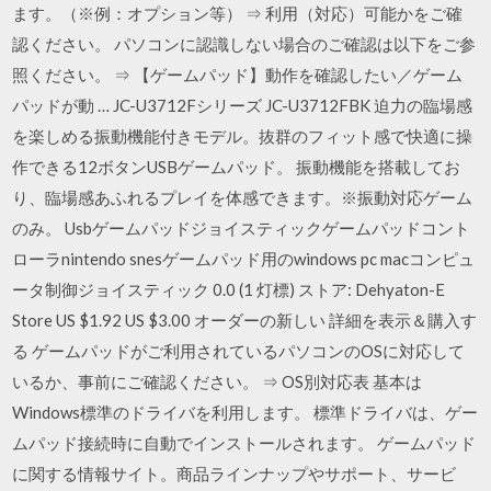
ます。（※例：オプション等） ⇒ 利用（対応）可能かをご確
認ください。 パソコンに認識しない場合のご確認は以下をご参
照ください。 ⇒ 【ゲームパッド】動作を確認したい／ゲーム
パッドが動 … JC-U3712Fシリーズ JC-U3712FBK 迫力の臨場感
を楽しめる振動機能付きモデル。抜群のフィット感で快適に操
作できる12ボタンUSBゲームパッド。 振動機能を搭載してお
り、臨場感あふれるプレイを体感できます。※振動対応ゲーム
のみ。 Usbゲームパッドジョイスティックゲームパッドコント
ローラnintendo snesゲームパッド用のwindows pc macコンピュ
ータ制御ジョイスティック 0.0 (1 灯標) ストア: Dehyaton-E
Store US $1.92 US $3.00 オーダーの新しい 詳細を表示＆購入す
る ゲームパッドがご利用されているパソコンのOSに対応して
いるか、事前にご確認ください。 ⇒ OS別対応表 基本は
Windows標準のドライバを利用します。 標準ドライバは、ゲー
ムパッド接続時に自動でインストールされます。 ゲームパッド
に関する情報サイト。商品ラインナップやサポート、サービ