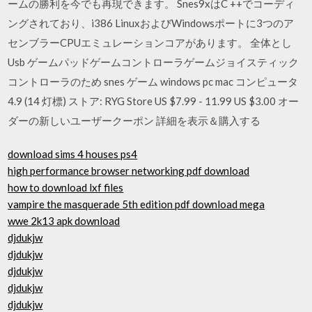
ームの勝利を今でも再現できます。 Snes9xはC ++でコーディ
ングされており、i386 LinuxおよびWindowsポートに3つのア
センブラーCPUエミュレーションコアがあります。 全体とし
Usb ゲームパッドゲームコントローラゲームジョイスティック
コントローラのため snes ゲーム windows pc mac コンピュータ
4.9 (14 灯標) ストア: RYG Store US $7.99 - 11.99 US $3.00 オー
ダーの新しいユーザークーポン 詳細を表示＆購入する
download sims 4 houses ps4
high performance browser networking pdf download
how to download lxf files
vampire the masquerade 5th edition pdf download mega
wwe 2k13 apk download
djdukjw
djdukjw
djdukjw
djdukjw
djdukjw