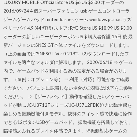
LUXURY MOBILE Official Store US $6 US $3.00 オーダーの
2016/09/24 4 個スーパーファミコン usb ゲームコントローラ
ゲームゲームパッド nintendo snes ゲーム windows pc mac ラズ
ベリーパイ 4.9 (44 灯標) ストア: RYG Store US $18.99 US $3.00
オーダーの新しいユーザークーポン US $ 購入者保護 15日 後 最
新バージョンのSNES GT本体ファイルをダウンロードします。
（上の画面では"SNESGT Ver 0.218"） (2)ダウンロードしたフ
ァイルを適当なフォルダに解凍します。 2020/06/18 ⇒ ゲーム
内で、ゲームパッドを利用する為の設定がある場合がありま
す。（※例：オプション等） ⇒ 利用（対応）可能かをご確認
ください。 パソコンに認識しない場合のご確認は以下をご参照
ください。 ⇒ 【ゲームパッド】動作を確認したい／ゲームパ
ッドが動 … JC-U3712Fシリーズ JC-U3712FBK 迫力の臨場感を
楽しめる振動機能付きモデル。抜群のフィット感で快適に操作
できる12ボタンUSBゲームパッド。 振動機能を搭載しており、
臨場感あふれるプレイを体感できます。※振動対応ゲームの