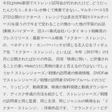
今日はtoho新宿でストレンジ試写会が行われたけど…どうだっ
たんだろう…ネタバレが怖くて検索できない… マルチバース1月
27日公開のドクタース・トレンジでは多次元宇宙(※1マルチバ
ース)を扱うので今まで交わることの無かった他の宇宙のお話
(東映スパイダーマ、旧スパ 株式会社バンダイ ネット戦略室の
プレスリリース：最新マーベル映画『ドクター・ストレンジ』
の、ベネディクト・カンバーバッチが演じる主人公をフィギュ
ア化 『ドクター・ストレンジ』といえば、今年（2017年）の1
月に公開されたばかりの作品。 日頃「映画に弱い」と評価され
ることの多いHuluだけに異例の速さと言えるのではないでしょ
うか？ ストレンジャーズ／戦慄の訪問者の映画情報、DVDFab
でストレンジャーズ／戦慄の訪問者 DVDやブルーレイのコピ
ー、リッピング、動画変換、映画の無料視聴と動画ダウンロー
ド、ディスク作成の方法を紹介して、ストレンジャーズ／戦慄
の訪問者と同じ監督、同じ主演、同じジャンルの映画をお 「ド
クター・ストレンジ」：洋画作品です。「クランクイン！ビデ