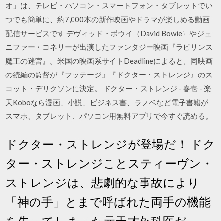
オ」は、テレビ・パソコン・スマートフォン・タブレットでい
つでも簡単に、約7,000本の新作映画やドラマが楽しめる動画
配信サービスです デヴィッド・ボウイ（David Bowie）やジェ
ニファー・コネリーが出演したファンタジー映画『ラビリンス
魔王の迷宮』。米国の映画系サイトDeadlineによると、同映画
の続編の監督が『フッテージ』『ドクター・ストレンジ』のス
コット・デリクソンに決定。 ドクター・ストレンジ - 春壱 - 楽
天Koboなら漫画、小説、ビジネス書、ラノベなど電子書籍が
スマホ、タブレット、パソコン用無料アプリで今すぐ読める。
ドクター・ストレンジが登場だ！ ドク
ター・ストレンジことスティーヴン・
ストレンジは、悲劇的な事故により
「神の手」とまで呼ばれた両手の機能
を失ってしまった元天才外科医だ。