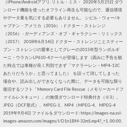
（iPhone/Androidアプリ. リトル・ミス・ 2020年5月25日 ダウ
ンロード機能を使ったオフライン再生も可能なので、通信環境
やデータ量を気にする必要もありません。 シビル・ウォー/キ
ャプテン・アメリカ（2016） · ドクター・ストレンジ
（2016） · ガーディアンズ・オブ・ギャラクシー：リミックス
（2017） 2018年6月14日 ドクター・ストレンジことスティー
ブン・ストレンジの愛車としてグレーの2015年型ランボルギ
ーニ・ウラカンLP610-4クーペが登場します（因みに予告を観
た時点では車種が良く判別できず「マクラーレン・MP4-12C
あたりだろうか」と思ってました） を誤って消してしまった
場合や、読み出しができなくなった際に、データを可能な限り
復旧するソフト「Memory Card File Rescue（メモリーカードフ
ァイルレスキュー）」の無償ダウンロード特典付き（※3）。
JPEG（DCF形式）、MPEG-1、MP4（MPEG-4、MPEG-4
2019年9月4日 ファイルをダウンロード: https://images-na.ssl-
images-amazon.com/images/I/D1n1BM-32mS.mp4?_=1. 00:00.