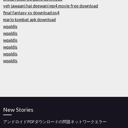
yeh jawaani hai deewani mp4 movie free download
final fantasy xv download ps4
mario kombat apk download
wqaldis
wqaldis
wqaldis
wqaldis
wqaldis
wqaldis
New Stories
アンドロイドPDFダウンロードの問題ネットワークエラー