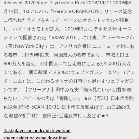
Released: 2020 Style: Psychedelic Rock 2019/11/11 2009年6
月14日、1stアルバム『Here are OKAMOTO'S』リリース記念
に行われたライブをもって、ベースのオカモトマサルが脱退
し、ハマ・オカモトが加入。 2010年3月に テキサス州 オース
ティン で開催された『 SXSW 2010 』に出演。 ニューヨーク市
（英: New York City ）は、アメリカ合衆国 ニューヨーク州にあ
る都市。. 1790年以来、同国最大の都市であり 、市域人口は
800万人を超え、都市圏人口では定義にもよるが2,000万人以
上である 。 朝日新聞デジタルのウェブマガジン「＆M」（アン
ド・エム）は、こだわるオトナの好奇心を満たすウェブマガジ
ンです。 【フリーアナ】田中みな実「俺tv見ないから(君を)知
らない」アピールの男は「鬱陶しい」 ★6 【野球】日本代表強
化試合 JPN5-6CAN [10/31] 日本代表反撃及ばず…山口2回6失
点 救援6投手0封、吉田正･近藤反撃打も及ばず★3
flashplayer on android download
sheep raider pc game download