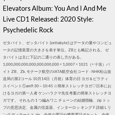
Elevators Album: You And I And Me
Live CD1 Released: 2020 Style:
Psychedelic Rock
ゼタバイト、ゼッタバイト (zettabyte) はデータの量やコンピュ
ータの記憶装置の大きさを表す単位。ZBとも略記される。 ゼ
タバイトは主に下記の二通りの表し方がある。
1,000,000,000,000,000,000,000 = 1,0007 = 1021（= 十垓）バ
イト ZB、Zb. モナーク航空のIATA航空会社コード · NHK松山放
送局の第2コール 10月14日（月祝）体育の日 ヨガ＆ピラティ
スイベント①am9:30～10:45 ☆簡単ストレッチヨガ♡日本にお
けるヨガの第一人者 ケンハラクマ先生考案の簡単ストレッチヨ
ガです。 それもの 1 つ編みワニ チェーンの結婚指輪、zip トッ
プの意思決定、金属の弦楽器、インターロッ キング F 詳細 L リ
ング ディテールと zip、全体の電話や携帯電話ポケット。全体