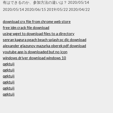
有はできるのか、参加方法の違いは？ 2020/05/14
2020/05/14 2020/06/15 2019/05/22 2020/04/22
download crx file from chrome web store
free idm crack file download
using wget to download files to a directory
senran kagura peach beach splash pc dlc download
alexander glazunov mazurka oberek pdf download
youtube app is downloaded but no icon
windows driver download windows 10
qgktuij
qgktuij
qgktuij
qgktuij
qgktuij
qgktuij