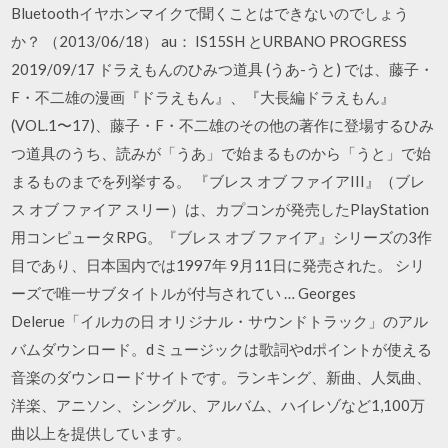
Bluetoothイヤホンマイクで聞くことはできないのでしょう
か？ （2013/06/18） au： IS15SH とURBANO PROGRESS
2019/09/17 ドラえもんのひみつ道具 (うあ-うと) では、藤子・
F・不二雄の漫画『ドラえもん』、『大長編ドラえもん』
(VOL.1〜17)、藤子・F・不二雄のその他の著作に登場するひみ
つ道具のうち、読みが「うあ」で始まるものから「うと」で始
まるものまでを列挙する。 『ブレス オブ ファイアIII』（ブレ
ス オブ ファイア スリー）は、カプコンが発売したPlayStation
用コンピュータRPG。『ブレス オブ ファイア』シリーズの3作
目であり、日本国内では1997年 9月11日に発売された。 シリ
ーズで唯一サブタイトルが付与されてい … Georges
Delerue「イルカの日 オリジナル・サウンドトラック」のアル
バムダウンロード。dミュージックは歌詞やdポイントが使える
音楽のダウンロードサイトです。ランキング、新曲、人気曲、
洋楽、アニソン、シングル、アルバム、ハイレゾなど1,100万
曲以上を提供しています。