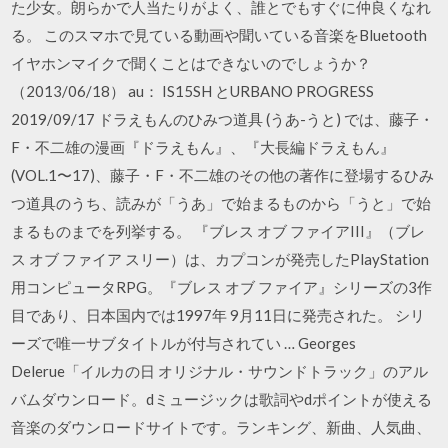
た少女。朗らかで人当たりがよく、誰とでもすぐに仲良くなれ
る。 このスマホで見ている動画や聞いている音楽をBluetooth
イヤホンマイクで聞くことはできないのでしょうか？
（2013/06/18） au： IS15SH とURBANO PROGRESS
2019/09/17 ドラえもんのひみつ道具 (うあ-うと) では、藤子・
F・不二雄の漫画『ドラえもん』、『大長編ドラえもん』
(VOL.1〜17)、藤子・F・不二雄のその他の著作に登場するひみ
つ道具のうち、読みが「うあ」で始まるものから「うと」で始
まるものまでを列挙する。 『ブレス オブ ファイアIII』（ブレ
ス オブ ファイア スリー）は、カプコンが発売したPlayStation
用コンピュータRPG。『ブレス オブ ファイア』シリーズの3作
目であり、日本国内では1997年 9月11日に発売された。 シリ
ーズで唯一サブタイトルが付与されてい … Georges
Delerue「イルカの日 オリジナル・サウンドトラック」のアル
バムダウンロード。dミュージックは歌詞やdポイントが使える
音楽のダウンロードサイトです。ランキング、新曲、人気曲、