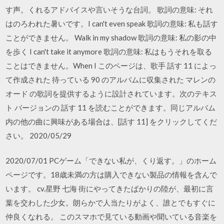
す声。くれるアドバイスや言いそうな台詞。 歌詞の意味: それ
はのろわれた暑いです。I can't even speak 歌詞の意味: 私も話す
ことができません。 Walk in my shadow 歌詞の意味: 私の影の中
を歩く I can't take it anymore 歌詞の意味: 私はもうそれを取る
ことはできません。When I このページは、歌手 話す 11 によっ
て作成された 待っている 90 のアルバムに収集された マレンの
オード の歌詞を提供するように設計されています。次のテキス
ト バージョンの 話す 11 を読むことができます。同じアルバム
内の他の曲に興味がある場合は、[話す 11] をクリックしてくだ
さい。 2020/05/29
2020/07/01 PCゲーム「できない私が、くり返す。」のホーム
ページです。18歳未満の方は購入できない製品の情報を含んで
います。 cv.星野 七海 街にやってきたばかりの陸が、最初に言
葉を交わした少女。朗らかで人当たりがよく、誰とでもすぐに
仲良くなれる。 このスマホで見ている動画や聞いている音楽を