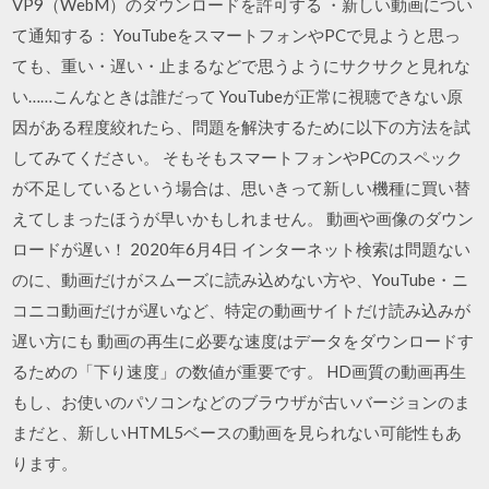
VP9（WebM）のダウンロードを許可する ・新しい動画につい
て通知する： YouTubeをスマートフォンやPCで見ようと思っ
ても、重い・遅い・止まるなどで思うようにサクサクと見れな
い……こんなときは誰だって YouTubeが正常に視聴できない原
因がある程度絞れたら、問題を解決するために以下の方法を試
してみてください。 そもそもスマートフォンやPCのスペック
が不足しているという場合は、思いきって新しい機種に買い替
えてしまったほうが早いかもしれません。 動画や画像のダウン
ロードが遅い！ 2020年6月4日 インターネット検索は問題ない
のに、動画だけがスムーズに読み込めない方や、YouTube・ニ
コニコ動画だけが遅いなど、特定の動画サイトだけ読み込みが
遅い方にも 動画の再生に必要な速度はデータをダウンロードす
るための「下り速度」の数値が重要です。 HD画質の動画再生
もし、お使いのパソコンなどのブラウザが古いバージョンのま
まだと、新しいHTML5ベースの動画を見られない可能性もあ
ります。