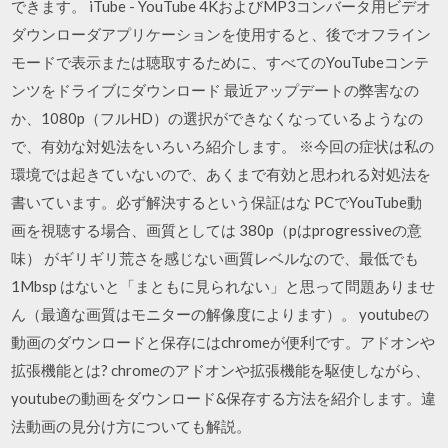
できます。 iTube - YouTube 4KおよびMP3コンバータ用ビデオ
ダウンローダアプリケーションを使用すると、後でオフライン
モードで表示または聴取するために、すべてのYouTubeコンテ
ンツをドライブにダウンロード 最近アップデートの弊害なの
か、1080p（フルHD）の選択ができなくなっているようなの
で、有効な対処法をいろいろ紹介します。 ※今回の症状は私の
環境では起きていないので、あくまで有効と思われる対処法を
書いています。必ず解決するという保証はな PCでYouTube動
画を視聴する場合、画質としては 380p（pはprogressiveの意
味） がギリギリ荒さを感じない画質レベルなので、最低でも
1Mbsp はないと「まともに見られない」と思って問題ありませ
ん（最適な画質はモニターの解像度によります）。 youtubeの
動画のダウンロードと保存にはchromeが便利です。アドオンや
拡張機能とは? chromeのアドオンや拡張機能を駆使しながら、
youtubeの動画をダウンロード&保存する方法を紹介します。違
法動画の見分け方についても解説。