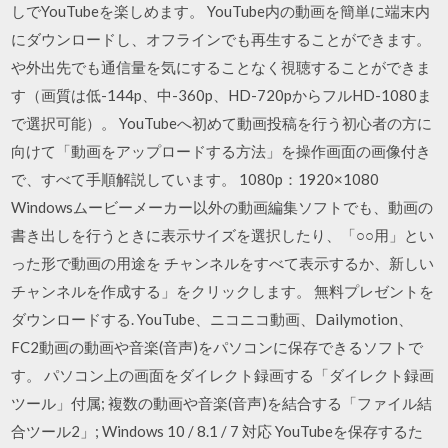
しでYouTubeを楽しめます。 YouTube内の動画を簡単に端末内
にダウンロードし、オフラインでも再生することができます。
や外出先でも通信量を気にすることなく視聴することができま
す（画質は低-144p、中-360p、HD-720pからフルHD-1080ま
で選択可能）。 YouTubeへ初めて動画投稿を行う初心者の方に
向けて「動画をアップロードする方法」を操作画面の画像付き
で、すべて手順解説しています。 1080p：1920×1080
Windowsムービーメーカー以外の動画編集ソフトでも、動画の
書き出しを行うときに表示サイズを選択したり、「○○用」とい
った形で動画の用途を チャンネルをすべて表示するか、新しい
チャンネルを作成する」をクリックします。 無料プレゼントを
ダウンロードする. YouTube、ニコニコ動画、Dailymotion、
FC2動画の動画や音楽(音声)をパソコンに保存できるソフトで
す。 パソコン上の画面をダイレクト録画する「ダイレクト録画
ツール」付属; 複数の動画や音楽(音声)を結合する「ファイル結
合ツール2」; Windows 10 / 8.1 / 7 対応 YouTubeを保存するた