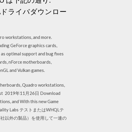
VIDIAドライバダウンロー
ro workstations, and more.
ding GeForce graphics cards,
 as optimal support and bug fixes
rds, nForce motherboards,
penGL and Vulkan games.
herboards, Quadro workstations,
the latest 2019年11月26日 Download
tions, and With this new Game
ware Quality Labs テストまたはWHQLテ
ト社以外の製品）を使用して一連の