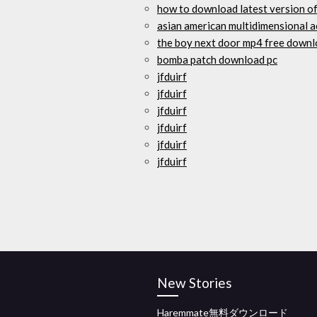
how to download latest version of
asian american multidimensional 
the boy next door mp4 free down
bomba patch download pc
jfduirf
jfduirf
jfduirf
jfduirf
jfduirf
jfduirf
New Stories
Haremmate無料ダウンロード