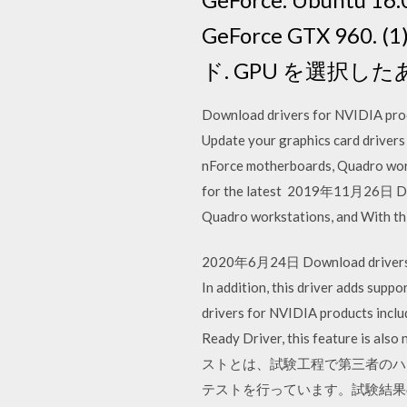
GeForce GTX 9
ド. GPU を選択したあと 
Download drivers for NVIDIA prod
Update your graphics card drive
nForce motherboards, Quadro workst
for the latest 2019年11月26日 Down
Quadro workstations, and With thi
2020年6月24日 Download drivers for
In addition, this driver adds sup
drivers for NVIDIA products incl
Ready Driver, this feature is 
ストとは、試験工程で第三者のハ
テストを行っています。試験結