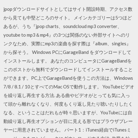
jpopダウンロードサイトとしてはサイト開設時期、アクセス数
から見ても中堅どころのサイト。 メインカテゴリーは5つほど
あるが、うち『jpop charts、soundcloud mp3 converter、
youtube to mp3＆mp4』の3つは関係のない外部サイトへのリ
ンクなため、実際にmp3の楽曲を探す際は『album、singles』
から探そう。 Windows PCにGarageBand をダウンロードして
インストールします。 あなたのコンピュータにGarageBandを
このポストから無料でダウンロードしてインストールすること
ができます。PC上でGarageBandを使うこの方法は、Windows
7/8 / 8.1 / 10とすべてのMac OSで動作します。 YouTubeビデオ
を繰り返し再生する方法. ある曲やビデオがとっても気に入っ
て頭から離れなくなり、何度もくり返し見たり聴いたりしたく
なる、ということはだれもが時々思いますが、YouTubeには自
動繰り返し再生オプションが目に見える形ではブラウザプレー
ヤーに用意されていません。 パート1：iTunes経由でiTunesミ