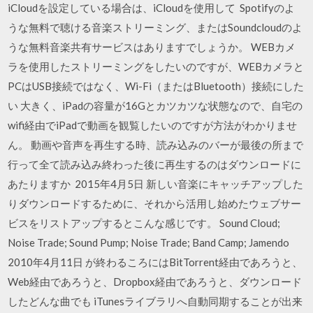
iCloudを設定している場合は、iCloudを使用して Spotifyのよ
うな無料で聴ける音楽ストリーミング、またはSoundcloudのよ
うな無料音楽共有サービスはありますでしょうか。 WEBカメ
ラを使用したストリーミングをしたいのですが、WEBカメラと
PCはUSB接続ではなく、Wi-Fi（またはBluetooth）接続にした
い 大きく、iPadの容量が16Gとカツカツな状態なので、自宅の
wifi経由でiPadで動画を観覧したいのですが方法がわかりませ
ん。 動画や音声を再生する時、読み込みのバーが最後の所まで
行って全て読み込み終わった後に再生するのはダウンロードに
あたりますか 2015年4月5日 新しい音楽にキャッチアップした
りダウンロードするために、それから活用し始めたウェブサー
ビスをリストアップするとこんな感じです。 Sound Cloud;
Noise Trade; Sound Pump; Noise Trade; Band Camp; Jamendo
2010年4月11日 が終わるころにはBitTorrent経由であろうと、
Web経由であろうと、Dropbox経由であろうと、ダウンロード
したどんな曲でも iTunesライブラリへ自動同期することが出来