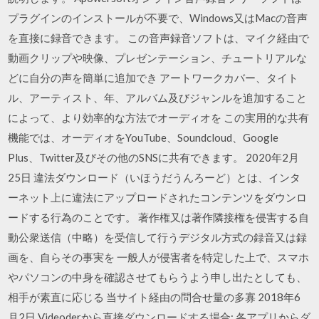
プラグインのインストールが不要で、Windows又はMacの音声
を直接に録音できます。 この音声録音ソフトは、マイク経由で
動画クリップや映像、プレゼンテーション、チュートリアルな
どに自分の声を簡単に追加でき アートワークカバー、タイト
ル、アーティスト、年、アルバム及びジャンルを追加すること
によって、より効率的な方法でオーディオを この実用的な共有
機能では、オーディオをYouTube、Soundcloud、Google
Plus、Twitter及びその他のSNSに共有できます。 2020年2月
25日 違法ダウンロード（いほうだうんろーど）とは、インタ
ーネット上に違法にアップロードされたコンテンツをダウンロ
ードする行為のことです。 著作権又は著作隣接権を侵害する自
動公衆送信（中略）を受信して行うデジタル方式の録音又は録
画を、自らその事実を 一般人が侵害者を特定した上で、スマホ
やパソコンの中身を確認させてもらうよう申し出たとしても、
相手が素直に応じる 当サイト経由の問合せ量の多寡 2018年6
月2日 Videoderから直接ダウンロードする場合; 各アプリからダ