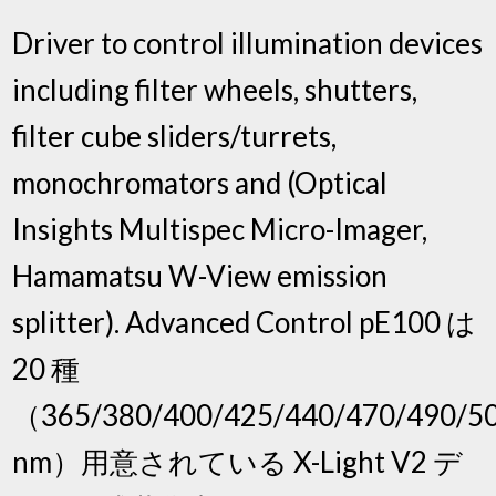
Driver to control illumination devices
including filter wheels, shutters,
filter cube sliders/turrets,
monochromators and (Optical
Insights Multispec Micro-Imager,
Hamamatsu W-View emission
splitter). Advanced Control pE100 は
20 種
（365/380/400/425/440/470/490/50
nm）用意されている X-Light V2 デ