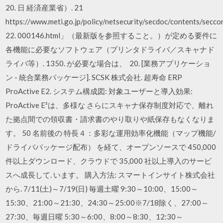
20. 日 経済産業省）. 21
https://www.meti.go.jp/policy/netsecurity/secdoc/contents/secco
22. 000146.html」（最新版を参照すること。）が定める要件に
各機能に必要なソフトウェア（プリンタドライバ／スキャナド
ライバ等）. 1350. が必要な場合は、 20. [業務アプリケーショ
ン - 統合業務パッケージ]. SCSK 株式会社. 超寿命 ERP
ProActive E2. システム構成図: 対象ユーザーと導入効果:
ProActive E²は、多様な さらにスキャナ保存制度対応で、離れ
た拠点間での領収書・請求書のやり取りや紙保存もなくなりま
す。 50 名前後の 特長４：多彩な運用効率化機能（マップ機能/
ドライバパッケージ配布） を経て、オープンソースで 450,000
件以上ダウンロード、クラウドで 35,000 社以上導入のサービ
スへ成長して. います。 購入方法: スマートインサイト株式会社
から. 7/11(土)～7/19(日) 毎週土曜 9:30～10:00、15:00～
15:30、21:00～21:30、24:30～25:00※7/18除く、27:00～
27:30、毎週日曜 5:30～6:00、8:00～8:30、12:30～