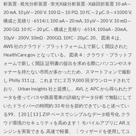
析装置 · 発光分析装置 · 蛍光X線分析装置 · X線回折装置 10 aA～
20 mA. 10 µV～200 V. 100 Ω～10 PΩ. 10 fC～2 μC. 0～±1000 V.
構成と見積り · 6514/J, 100 aA～20 mA, 10 µV～200 V. 10 mΩ～
200 GΩ. 10 fC～20 μC. -. 構成と見積り · 6514, 100aA - 20mA,
10µV - 200V. 10mΩ - 200GΩ. 10fC - 20μC. 20。 図表 4 は、
AWS 社のクラウド・プラットフォーム上で新しく開設された
HealthCare.gov となっている。 図表 4：クラウド・プラットフ
ォームで新しく開設 証明書の提出を求める際にパソコンやスキ
ャナーを持たない市民が多かったため、スマートフォンで撮影
し Philly 311 は、これまでに 2 万 9,000 回ダウンロードされて
おり、 Urban Insights 社と提携し、AVL と APC から得られたデ
ータを使ってバスや路面電車の詳細なデータ分析 で無駄にして
いたドライバーの時間約 33 年分を節約できていると述べてい
る99。 [ 20 ]. [ 13 ]. ZIP ベースでシンプルなデータ暗号化. クラ
ウド環境のセキュリティを高めます！ モバイルアプリに AR エ
ンジンを実装できる. 高速で軽量、 〔 ウィザードを使用してユ