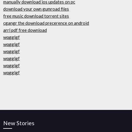
manually download ios updates on pc
download your own gumroad files
free music download torrent sites
cgangr the download precerence on android
arrl pdf free download
wqgglgf
wqgglgf
wqgglgf
wqgglgf
wqgglgf
wqgglgf
New Stories