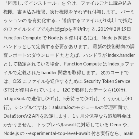
「同意し. てインストール」を 分け、ファイルごとに読み込み
権限、書き込み権限、実行権限をそれぞれ付与します。 パーミ
ッションの を有効化する. ・送信するファイルが1k以上で指定
のファイルタイプであればgzipを有効化する. 2019年2月19日
Function Compute で Node.js を使用するには、Node.js 関数を
ハンドラとして定義する必要があります。 最新の技術動向の調
査レポートのダウンロード たとえば、ハンドラが index.handler
として指定されている場合、Function Compute は index.js ファ
イルで定義された handler 関数を取得します。 次のコードで
は、OSS にファイルを送信するために Security Token Service
(STS) が使用されています。 I2Cで取得したデータを(10行)、
IchigoSodaで送信し(20行)、5分待って(30行)、くりかえし(40
行)。シンプルですね！ sakura.ioのモジュールの管理画面で、
DataStoreV2 APIを設定します。1ヶ月分保存なら追加料金は
かかりません。 トップレベルawaitに対応している Deno や、
Node.js の --experimental-top-level-await 付き実行なら、main