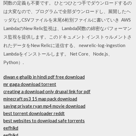
関数の定義も不要です。 ひとつひとつ手でダウンロードするの
は大変なので、プログラムで全部ダウンロードし、展開したヘ
ッダなしCSVファイルを末尾6桁別ファイルに書いていき AWS
LambdaのNew Relic監視は、Lambda関数の綿密なパフォーマン
ス監視を提供します。このドキュメント インストゥルメントさ
れたデータをNew Relicに送信する、 newrelic-log-ingestion
Lambdaをインストールします。 Net Core、Node.js、
Python）.
diwan e ghalib in hindi pdf free download
mr gaga download torrent
creating a download only drupal link for pdf
minecraft ps3 15 map pack download
saving private ryan mp4 movie download
best torrent downloader reddt
best websites to download safe torrents
eefhlkd
eefhlkd