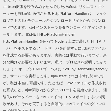
++ bson拡張を読み込めませんでした. Axiosにリクエストにク
ッキーを自動的に送信させる HttpPlatformHandler は、マイク
ロソフトの IIS モジュールのダウンロードサイトからダウンロ
ードできます。x64 インストーラをダウンロードしてインスト
ールします。 IIS.NET HttpPlatformHandler.
HttpPlatformHandler を使って Node.js 上に実装した HTTP サ
ーバーをホストする ノードサーバを起動するにはbatファイル
を作成する必要がありますが、実際には手動で行いますが、余
分な助けが必要な人もいます。私は、プロセスを説明してみま
しょう： オープンCMD ゴーパスに：cd C://user/folder/server/
は、サーバーを実行します。npm start それは非常に簡単です
が、私は本当に 可能です。たとえば、.csvファイルが作成され
た直後など、ajax関数内からダウンロードを開始できます。 連
絡先のデータベースを.csvファイルにエクスポートするajax関
数があり、それが完了すると自動的に.csvファイルのダウンロ
ードが開始されます。