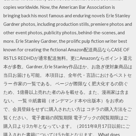
copies worldwide. Now, the American Bar Association is
bringing back his most famous and enduring novels Erle Stanley
Gardner photos, including production stills, premiere photos and
other event photos, publicity photos, behind-the-scenes, and
more. Erle Stanley Gardner, the prolific pulp fiction writer best
known for creating the fictional Amazon配送商品ならCASE OF
RSTLS REDHDが通常配送無料。更にAmazonならポイント還元
本が多数。Gardner, Erle Stanley作品ほか、お急ぎ便対象商品は
当日お届けも可能。 本項目は、全年代・言語におけるベストセ
ラー 作家の一覧である。 ページが際限なく肥大化するの防ぐ
ため、1億冊以上売れた者のみを載せる。また、漫画家は含ま
ない。 一覧 ※紙書籍（オンデマンド本や出版本）をお求め
で、会員登録をせずに購入されたい方は コチラの購入方法をご
覧ください。 電子書籍の閲覧期限 電子ブックの閲覧期限はご
購入日より3カ年となっています。（2011年8月17日以前にご
購入された書籍については5カ年となります。 What does