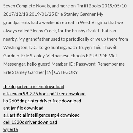
Seven Complete Novels, and more on ThriftBooks 2019/05/10
2017/12/18 2019/01/25 Erle Stanley Gardner My
grandparents had a weekend retreat in West Virginia that we
always called Sleepy Creek, for the brushy rivulet that ran
nearby. My grandfather used to periodically drive up there from
Washington, D.C., to go hunting. Sách Truyện Tiểu Thuyết
Gardner, Erle Stanley. Vietnamese Ebooks EPUB PDF. Viet
Messenger. hello guest! Member ID: Password: Remember me
Erle Stanley Gardner [19] CATEGORY
the departed torrent download
mta exam 98-375 book pdf free download
hp 2605dn printer driver free download
ant jar file download
a.i. artificial intelligence mp4 download
dell 1320c driver download
wjrerfa