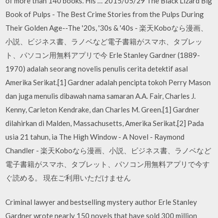
of more than 140 books. His … 2015/05/29 The Black Lizard Big
Book of Pulps - The Best Crime Stories from the Pulps During
Their Golden Age--The '20s, '30s & '40s - 楽天Koboなら漫画、
小説、ビジネス書、ラノベなど電子書籍がスマホ、タブレッ
ト、パソコン用無料アプリで今 Erle Stanley Gardner (1889-
1970) adalah seorang novelis penulis cerita detektif asal
Amerika Serikat.[1] Gardner adalah pencipta tokoh Perry Mason
dan juga menulis dibawah nama samaran A.A. Fair, Charles J.
Kenny, Carleton Kendrake, dan Charles M. Green.[1] Gardner
dilahirkan di Malden, Massachusetts, Amerika Serikat.[2] Pada
usia 21 tahun, ia The High Window - A Novel - Raymond
Chandler - 楽天Koboなら漫画、小説、ビジネス書、ラノベなど
電子書籍がスマホ、タブレット、パソコン用無料アプリで今す
ぐ読める。 現在ご利用いただけません
Criminal lawyer and bestselling mystery author Erle Stanley
Gardner wrote nearly 150 novels that have sold 300 million