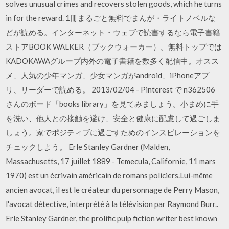
solves unusual crimes and recovers stolen goods, which he turns
in for the reward. 1冊まるごと無料でまんが・ライトノベルな
どが読める。インターネット・ウェブで読書するなら電子書籍
ストアBOOK WALKER（ブックウォーカー）。無料トップでは
KADOKAWAグループ内外の電子書籍を数多く配信中。オスス
メ、人気の少年マンガ、少女マンガがandroid、iPhoneアプ
リ、リーダーで読める。 2013/02/04 - Pinterest で n362506
さんのボード「books library」を見てみましょう。小まめに手
を洗い、他人との接触を避け、安全と健康に配慮して過ごしま
しょう。家でポジティブに過ごすためのインスピレーションを
チェックしよう。 Erle Stanley Gardner (Malden,
Massachusetts, 17 juillet 1889 - Temecula, Californie, 11 mars
1970) est un écrivain américain de romans policiers.Lui-même
ancien avocat, il est le créateur du personnage de Perry Mason,
l'avocat détective, interprété à la télévision par Raymond Burr..
Erle Stanley Gardner, the prolific pulp fiction writer best known