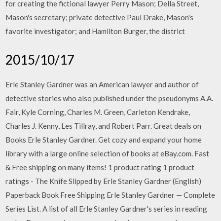
for creating the fictional lawyer Perry Mason; Della Street,
Mason's secretary; private detective Paul Drake, Mason's
favorite investigator; and Hamilton Burger, the district
2015/10/17
Erle Stanley Gardner was an American lawyer and author of
detective stories who also published under the pseudonyms A.A.
Fair, Kyle Corning, Charles M. Green, Carleton Kendrake,
Charles J. Kenny, Les Tillray, and Robert Parr. Great deals on
Books Erle Stanley Gardner. Get cozy and expand your home
library with a large online selection of books at eBay.com. Fast
& Free shipping on many items! 1 product rating 1 product
ratings - The Knife Slipped by Erle Stanley Gardner (English)
Paperback Book Free Shipping Erle Stanley Gardner — Complete
Series List. A list of all Erle Stanley Gardner's series in reading