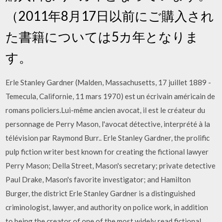
（2011年8月17日以前にご購入され
た書籍については5カ年となりま
す。
Erle Stanley Gardner (Malden, Massachusetts, 17 juillet 1889 -
Temecula, Californie, 11 mars 1970) est un écrivain américain de
romans policiers.Lui-même ancien avocat, il est le créateur du
personnage de Perry Mason, l'avocat détective, interprété à la
télévision par Raymond Burr.. Erle Stanley Gardner, the prolific
pulp fiction writer best known for creating the fictional lawyer
Perry Mason; Della Street, Mason's secretary; private detective
Paul Drake, Mason's favorite investigator; and Hamilton
Burger, the district Erle Stanley Gardner is a distinguished
criminologist, lawyer, and authority on police work, in addition
to being the creator of one of the most widely read fictional