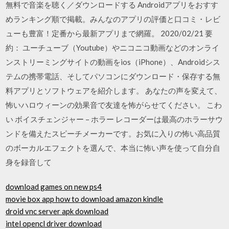
無料で音楽を聴く／ダウンロードする Androidアプリをおすす
めランキング順で掲載。みんなのアプリの評価と口コミ・レビ
ューも豊富！定番から最新アプリまで網羅。 2020/02/21 要
約： ユーチューブ（Youtube）やニコニコ動画などのオンライ
ンストリーミングサイトの動画をios（iPhone）、Androidシス
テムの携帯電話、そしてパソコンにダウンロード・保存する無
料アプリとソフトウェアを紹介します。 あなたの声を変えて、
怖いハロウィーンの効果音で友達を怖がらせてください。 こわ
い ボイスチェンジャー – ホラー レコーダーは最高のホラーサウ
ンドを備えたスピーチメーカーです。お気に入りの怖い高品質
のボーカルエフェクトを選んで、本当に怖い声を使って自分自
身を録音して
download games on new ps4
movie box app how to download amazon kindle
droid vnc server apk download
intel opencl driver download