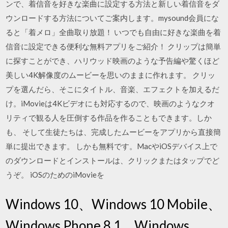
ンで、着信音を好きな楽曲に設定する方法と新しい着信音をダ
ウンロードする方法についてご案内します。mysound会員にな
ると「着メロ」全曲取り放題！ いつでも自由に好きな楽曲を着
信音に設定できる便利な無料アプリをご紹介！ クリップは簡単
に探すことができ、ハリウッド映画のような予告編や驚くほど
美しい4K解像度のムービーを思いのままに作れます。 クリッ
プを選んだら、そこにタイトル、音楽、エフェクトを加えるだ
け。iMovieは4Kビデオにも対応するので、映画のようなクオ
リティで観る人を圧倒する作品を作ることもできます。しか
も、 そして生徒たちは、完成したムービーをアプリから直接簡
単に提出できます。 しかも無料です。MacやiOSデバイス上で
のダウンロードとインストールは、クリックまたはタップでど
うぞ。 iOSのためのiMovieを
Windows 10、Windows 10 Mobile、
Windows Phone 8.1、Windows