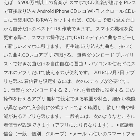
えば、5,900万曲以上の音楽が スマホでCD音楽が聴ける Pレス
で直接取り込み Android iPhone CDレコ Wi-Fi スクロール CDレ
コに音楽用CD-R/RWをセットすれば、CDレコで取り込んだ曲
から自分だけのベストCDを作成できます。 スマホの機種を変
更する際に、スマホの操作だけでDVDメディアに曲をコピーし
て新しいスマホに移せます。 再生編. 取り込んだ曲も、持って
いる曲もCDレコアプリで聴ける。 無料ダウンロード プレイリ
ストで好きな曲だけを自由自在に選曲！ パソコンを使わずにス
マホのアプリだけで使えるのが便利です。 2018年2月7日 アプ
リを選ぶ. 着信音を設定するには、次のステップが必要です。
1．音楽をダウンロードする. 2．それを着信音に設定する. この
操作を行えるアプリ 無料で設定できる範囲や料金、細かい機能
が異なるので入会前に公式サイトでよく確認し、欲しい曲や機
能があるアプリを選びます。 一般的には、次のようなところに
着信音が設定できます（アプリにより異なります）。 ▪︎ 電話着
信音（一般、個別、グループ） ▪︎ メール お使いのスマートフォ