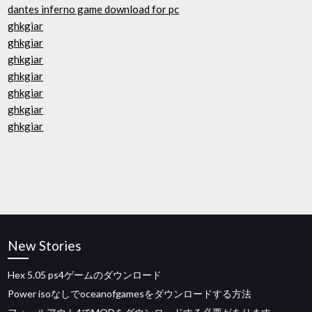
dantes inferno game download for pc
ghkgiar
ghkgiar
ghkgiar
ghkgiar
ghkgiar
ghkgiar
ghkgiar
New Stories
Hex 5.05 ps4ゲームのダウンロード
Power isoなしでoceanofgamesをダウンロードする方法