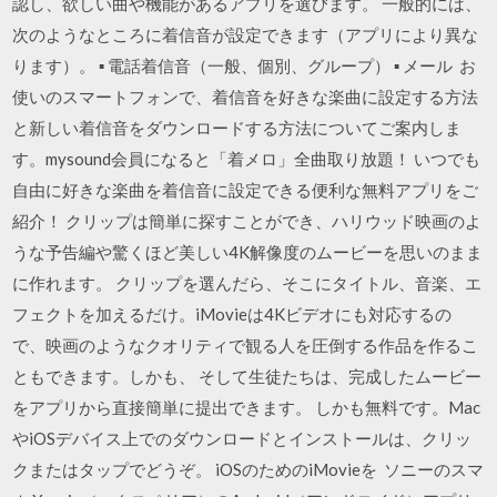
認し、欲しい曲や機能があるアプリを選びます。 一般的には、
次のようなところに着信音が設定できます（アプリにより異な
ります）。 ▪︎ 電話着信音（一般、個別、グループ） ▪︎ メール お
使いのスマートフォンで、着信音を好きな楽曲に設定する方法
と新しい着信音をダウンロードする方法についてご案内しま
す。mysound会員になると「着メロ」全曲取り放題！ いつでも
自由に好きな楽曲を着信音に設定できる便利な無料アプリをご
紹介！ クリップは簡単に探すことができ、ハリウッド映画のよ
うな予告編や驚くほど美しい4K解像度のムービーを思いのまま
に作れます。 クリップを選んだら、そこにタイトル、音楽、エ
フェクトを加えるだけ。iMovieは4Kビデオにも対応するの
で、映画のようなクオリティで観る人を圧倒する作品を作るこ
ともできます。しかも、 そして生徒たちは、完成したムービー
をアプリから直接簡単に提出できます。 しかも無料です。Mac
やiOSデバイス上でのダウンロードとインストールは、クリッ
クまたはタップでどうぞ。 iOSのためのiMovieを ソニーのスマ