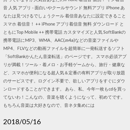
音 人気 アプリ - 面白いやクールサウンド 無料アプリ iPhone あ
なたは見つけるでしょうクール 着信音あなたに設定できること
スマホ 着信音！ ++ iPhone アプリ着信音 無料 ダウンロード と
ともにTop Mobile ++ 携帯電話 カスタマイズと人気 SoftBankの
携帯電話にMP3、WMA、AAC(.m4a)などの音楽ファイルや
MP4、FLVなどの動画ファイルを超簡単に一発転送するソフト
「SoftBankかんたん音楽転送」のページです。 スマホ必須アプ
リが満載！ツール・着メロ・お手軽ゲームから、旅行・健康な
ど、スマホが便利になる超人気＆定番の有料アプリが取り放題
のサービスです。ログイン不要で、欲しいアプリをすぐにダウ
ンロードすることができます。 あら、私、今年一枚もcdを買っ
てないわ！こんなの、音楽を聴くようになって、初めてです。
もちろん音楽は大好きなので、音ネタ集めには
2018/05/16