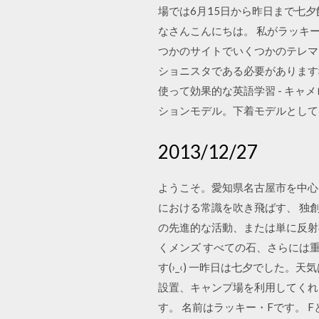
場では6月15日から昨日まで七夕飾
なさんこんにちは。 私がラッキー
つかのサイトでいくつかのテレマー
ショニスタである必要があります移動
使って効果的な英語学習 - キ
ションモデル。下着モデルとし
2013/12/27
ようこそ。愛知県名古屋市を中心に
における常識を吹き飛ばす、 独
の先進的な活動、または単に反射
くメンズ すべての石、さらには
す(›_‹) 一昨日は七夕でした
設置、キャンプ場を利用してくれたお
す。 名前はラッキー・Fです。 