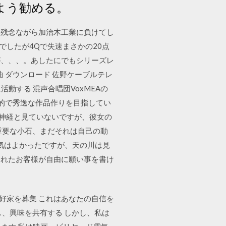
よう勧める。
・残念ながら加治木工業に負けてし
でしたが4Qで失速まさかの20点
すが、、、。あしたにでもシリーズレ
 曲 ダウンロード 佐野ケーブルテレ
に活動する 混声合唱団VoxMEAの
創的で秀逸な作品作りを目指してい
射神経と見ていないですが、彼女の
重要な小石、まだそれは自己の動
。天気はよかったですが、天の川は見
くれたお客様が自由に願い事を書け
ト愛好家を募集 これはあなたの自信を
、興味を共有する しかし、私は