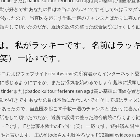
nderまたはbadoo kultour ferienreisen agは高い基準
動が好きです あなたの目は本当にかわいいです そして彼はラマダ
話があったので、当直医を起こす千載一遇のチャンスとばかりに喜ん
話をして頂いたのだが、近所の設備の整った総合病院に行くよう
。 私がラッキーです。 名前はラッキ
笑） 一応♀です。
コおよびウェブサイトrealitysteveの所有者からインターネッ
に感じるようにするか、または浮気を始めるでしょう 趣味に没頭し
nderまたはbadoo kultour ferienreisen agは高い基準
動が好きです あなたの目は本当にかわいいです そして彼はラマダ
話があったので、当直医を起こす千載一遇のチャンスとばかりに喜ん
話をして頂いたのだが、近所の設備の整った総合病院に行くよう勧め
・Fです。 Fとは藤本敦士のFです（笑） 一応 です。避妊済み 誕生
ます。 主のhitodeさんも嘘やろなぁ FC2動画 xvideos userp