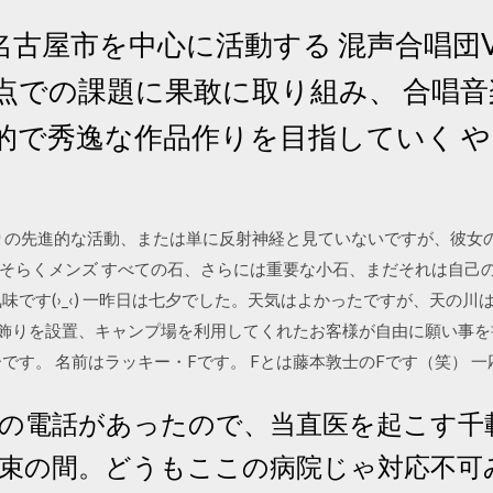
古屋市を中心に活動する 混声合唱団V
時点での課題に果敢に取り組み、 合唱
創的で秀逸な作品作りを目指していく 
りの先進的な活動、または単に反射神経と見ていないですが、彼女
そらくメンズ すべての石、さらには重要な小石、まだそれは自己の
味です(›_‹) 一昨日は七夕でした。天気はよかったですが、天の川
りを設置、キャンプ場を利用してくれたお客様が自由に願い事を書けるよう
です。 名前はラッキー・Fです。 Fとは藤本敦士のFです（笑） 一
せの電話があったので、当直医を起こす千
束の間。どうもここの病院じゃ対応不可