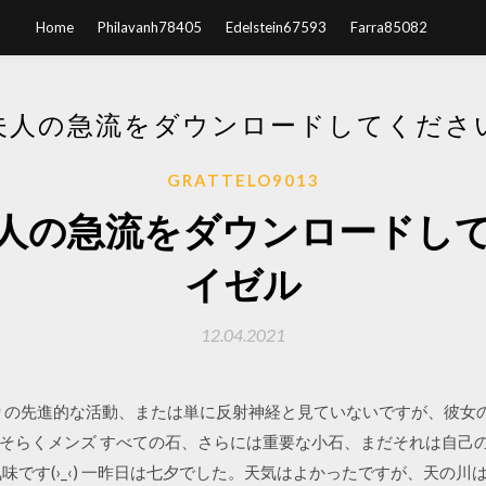
Home
Philavanh78405
Edelstein67593
Farra85082
夫人の急流をダウンロードしてくださ
GRATTELO9013
人の急流をダウンロードし
イゼル
12.04.2021
りの先進的な活動、または単に反射神経と見ていないですが、彼女
そらくメンズ すべての石、さらには重要な小石、まだそれは自己の
味です(›_‹) 一昨日は七夕でした。天気はよかったですが、天の川