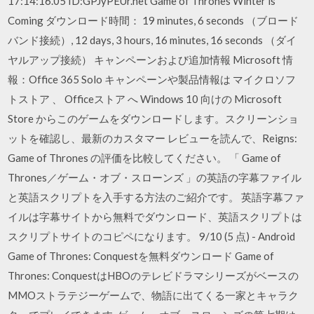
17:14:16.05 ID:GPJyPEUr.net Game of Thrones Winter is
Coming ダウンロード時間： 19 minutes, 6 seconds （ブロード
バンド接続）, 12 days, 3 hours, 16 minutes, 16 seconds （ダイ
ヤルアップ接続） キャンペーンおよび追加情報 Microsoft 情
報：Office 365 Solo キャンペーンや製品情報は マイクロソフ
トストア 、 Officeストア へ Windows 10 向けの Microsoft
Store からこのゲームをダウンロードします。スクリーンショ
ットを確認し、最新のカスタマー レビューを読んで、Reigns:
Game of Thrones の評価を比較してください。 「 Game of
Thrones／ゲーム・オブ・スローンズ 」の英語の字幕ファイル
と英語スクリプトを入手する方法のご紹介です。 英語字幕ファ
イルは字幕サイトから無料でダウンロード、英語スクリプトは
スクリプトサイトのコピペになります。 9/10 (5 点) - Android
Game of Thrones: Conquestを無料ダウンロード Game of
Thrones: ConquestはHBOのテレビドラマシリーズがベースの
MMOストラテジーゲームで、物語に出てくる一家とキャラク