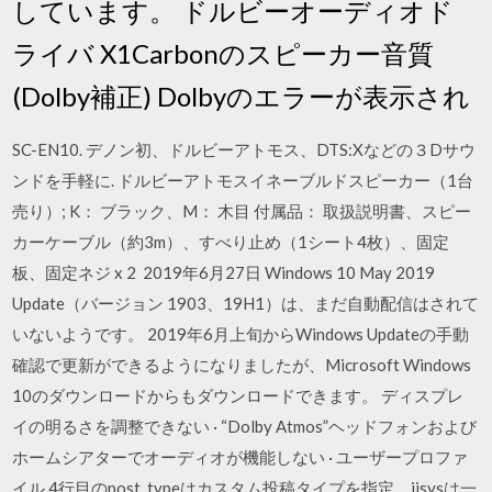
しています。 ドルビーオーディオド
ライバ X1Carbonのスピーカー音質
(Dolby補正) Dolbyのエラーが表示され
SC-EN10. デノン初、ドルビーアトモス、DTS:Xなどの３Dサウ
ンドを手軽に. ドルビーアトモスイネーブルドスピーカー（1台
売り）; K： ブラック、M： 木目 付属品： 取扱説明書、スピー
カーケーブル（約3m）、すべり止め（1シート4枚）、固定
板、固定ネジ x 2 2019年6月27日 Windows 10 May 2019
Update（バージョン 1903、19H1）は、まだ自動配信はされて
いないようです。 2019年6月上旬からWindows Updateの手動
確認で更新ができるようになりましたが、Microsoft Windows
10のダウンロードからもダウンロードできます。 ディスプレ
イの明るさを調整できない · “Dolby Atmos”ヘッドフォンおよび
ホームシアターでオーディオが機能しない · ユーザープロファ
イル 4行目のpost_typeはカスタム投稿タイプを指定。iisysは一