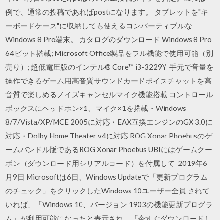
例で、通常の投稿であればpostになります。 タブレットを"キ
ーボードケース"に収納しても使えるコンバーティブルな
Windows 8 Pro端末。 カタログのダウンロード Windows 8 Pro
64ビット搭載; Microsoft Office製品をフル機能で使用可能（別
売り）; 超低電圧版のインテル® Core™ i3-3229Y 手元で音量を
操作できるゲーム用高音質サウンドカードボイスチャットを高
音質で楽しめるノイズキャンセルマイク機能搭載 コントロール
ボックスにヘッドホン×1、マイク×1を搭載・Windows
8/7/Vista/XP/MCE 2005に対応・EAX互換エンジンのGX 3.0に
対応・Dolby Home Theater v4に対応 ROG Xonar Phoebusのゲ
ームバンドル版であるROG Xonar Phoebus UBIにはゲームクー
ポン（ダウンロード用シリアルコード）を付属して 2019年6
月9日 Microsoftは6日、Windows Updateで「更新プログラム
のチェック」をクリックしたWindows 10ユーザー全員 されて
いれば、「Windows 10、バージョン 1903の機能更新プログラ
ム」が利用可能になったと表示され、「今すぐダウンロードし