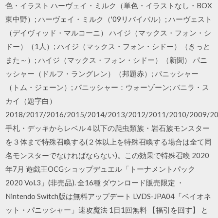
色・イラスト ハーヴェイ・ミルク（単色・イラストなし・BOX
東中野）; ハーヴェイ・ミルク（'09リバイバル）; ハーヴェスト
（デイヴィッド・マルコーニ） ハイジ（マックス・フォン・シ
ドー）（1人）; ハイジ（マックス・フォン・シドー）（きっと
また～）; ハイジ（マックス・フォン・シドー）（新聞） パニ
ッシャー（ドルフ・ラングレン）（邦題赤）; パニッシャー
（トム・ジェーン）; パニッシャー：ウォーゾーン; バニラ・ス
カイ（題字白）
2018/2017/2016/2015/2014/2013/2012/2011/2010/2009/2
手札・デッキからレベル４以下の爬虫類族・岩石族モンスター
を３体まで特殊召喚する(２体以上を特殊召喚する場合は全て同
名モンスターでなければならない)。この効果で特殊召喚 2020
年7月 遊戯王OCGショップデュエル「トーナメントパック
2020 Vol.3」(非売品). 全16種 ダウンロード販売限定 ・
Nintendo Switch版は無料アップデート LVDS-JPA04「ベイオネ
ット・パニッシャー」速攻魔法 1日1回無料 【福引を回す】 と