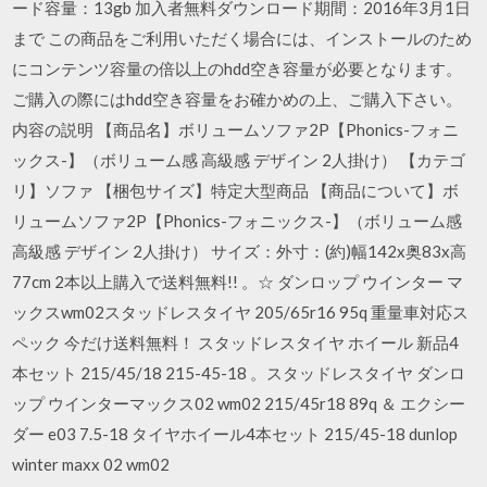
ード容量：13gb 加入者無料ダウンロード期間：2016年3月1日
まで この商品をご利用いただく場合には、インストールのため
にコンテンツ容量の倍以上のhdd空き容量が必要となります。
ご購入の際にはhdd空き容量をお確かめの上、ご購入下さい。
内容の説明 【商品名】ボリュームソファ2P【Phonics-フォニ
ックス-】（ボリューム感 高級感 デザイン 2人掛け） 【カテゴ
リ】ソファ 【梱包サイズ】特定大型商品 【商品について】ボ
リュームソファ2P【Phonics-フォニックス-】（ボリューム感
高級感 デザイン 2人掛け） サイズ：外寸：(約)幅142x奥83x高
77cm 2本以上購入で送料無料!! 。☆ ダンロップ ウインター マ
ックスwm02スタッドレスタイヤ 205/65r16 95q 重量車対応ス
ペック 今だけ送料無料！ スタッドレスタイヤ ホイール 新品4
本セット 215/45/18 215-45-18 。スタッドレスタイヤ ダンロ
ップ ウインターマックス02 wm02 215/45r18 89q ＆ エクシー
ダー e03 7.5-18 タイヤホイール4本セット 215/45-18 dunlop
winter maxx 02 wm02