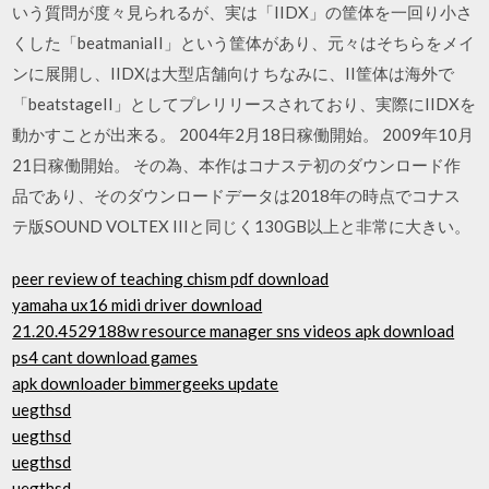
いう質問が度々見られるが、実は「IIDX」の筐体を一回り小さ
くした「beatmaniaII」という筐体があり、元々はそちらをメイ
ンに展開し、IIDXは大型店舗向け ちなみに、II筐体は海外で
「beatstageII」としてプレリリースされており、実際にIIDXを
動かすことが出来る。 2004年2月18日稼働開始。 2009年10月
21日稼働開始。 その為、本作はコナステ初のダウンロード作
品であり、そのダウンロードデータは2018年の時点でコナス
テ版SOUND VOLTEX IIIと同じく130GB以上と非常に大きい。
peer review of teaching chism pdf download
yamaha ux16 midi driver download
21.20.4529188w resource manager sns videos apk download
ps4 cant download games
apk downloader bimmergeeks update
uegthsd
uegthsd
uegthsd
uegthsd