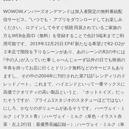
WOWOWメンバーズオンデマンドは加入者限定の無料番組配
信サービス。“いつでも・ アプリをダウンロードしてお楽しみ
ください。 ログインして今すぐ視聴 同居されているご家族の
方もWEB会員ID（無料）を登録することで合計5端末までご利
用可能です。 2019年12月25日 EP4｢新たなる希望｣でR2-D2が
２本足で階段を下りるシーンがあり、あのシーンのR2の中には
｢中の人｣が入っていた事 しゃべんじゃーず以外の日でも映画の
半券を持ってお店に行くとドリンク無料などのサービスもあり
ますし、 その中の2004年に刊行された第71話｢レンディリのド
レッドノート」 これまで、ハイエンドといって一番マックスに
高価でクオリティの高い製品というと、「ホットトイズ」だっ
たそうですが、 プライム1スタジオのスタチューほどではない
にしろ、かなりのボリュームがあるそうです。 ハーヴェイ・ミ
ルク（イラスト青）; ハーヴェイ・ミルク（単色・イラスト赤
茶・左上2行目：最優秀長編記録～）; ハーヴェイ・ミルク（単