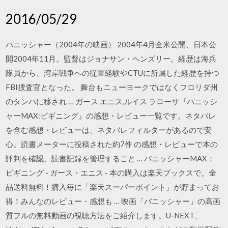
2016/05/29
パニッシャー（2004年の映画） 2004年4月全米公開、日本公
開2004年11月。監督はジョナサン・ヘンズリー。経歴は海兵
隊員から、湾岸戦争への従軍経験やCTUに所属した経歴を持つ
FBI捜査官となった。 舞台もニューヨークではなくフロリダ州
のタンパに移され … ガース エニス,ルイス ラローサ『パニッシ
ャーMAX:ビギニング』の感想・レビュー一覧です。ネタバレ
を含む感想・レビューは、ネタバレフィルターがあるので安
心。読書メーターに投稿された約7件 の感想・レビューで本の
評判を確認、読書記録を管理すること … パニッシャーMAX：
ビギニング - ガース・エニス - 本の購入は楽天ブックスで。全
品送料無料！購入毎に「楽天スーパーポイント」が貯まってお
得！みんなのレビュー・感想も … 映画「パニッシャー」の高画
質フルの無料動画の視聴方法をご紹介します。U-NEXT、