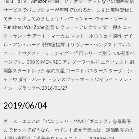
Hulu、dTV、AmazonPrime、ビデオマーケットなどの動画配信
サービスでパニッシャーが無料で観れるか、まずは無料登録し
てチェックしてみましょう！ パニッシャー: ウォー・ゾーン
Punisher: War Zone 監督 レクシー・アレクサンダー 脚本 ニッ
ク・サントラ アート・マーカム マット・ホロウェイ 製作 ゲイ
ル・アン・ハード 製作総指揮 オリヴァー・ヘングスト エルン
スト＝アウグスト・シュナイダー 洋画シリーズ別ラベル索引ペ
ージです。300 X-MEN REC アンダーワールド エクソシスト 劇
場版スタートレック 猿の惑星 ゴーストバスターズ ダーク・シ
ャドウ ダイ・ハード トランスフォーマー トワイライト メン・
イン・ブラック他 2016/01/27
2019/06/04
ガース・エニスの『パニッシャーMAX ビギニング』を最新巻
までセットで買うなら、ポイント還元率最大級、定価販売の大
人買い専門店「漫画全巻ドットコム」。 2019/06/04