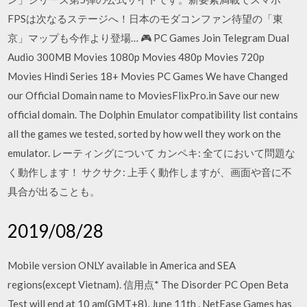
FPSは次なるステージへ！日本のモダコンファン待望の「東
京」マップも今作より登場… 🎮 PC Games Join Telegram Dual
Audio 300MB Movies 1080p Movies 480p Movies 720p
Movies Hindi Series 18+ Movies PC Games We have Changed
our Official Domain name to MoviesFlixPro.in Save our new
official domain. The Dolphin Emulator compatibility list contains
all the games we tested, sorted by how well they work on the
emulator. レーティングについて カンペキ: 全てにおいて問題な
く動作します！ サクサク: 上手く動作しますが、画面や音に不
具合が出ることも。
2019/08/28
Mobile version ONLY available in America and SEA
regions(except Vietnam). 信用点* The Disorder PC Open Beta
Test will end at 10 am(GMT+8), June 11th . NetEase Games has