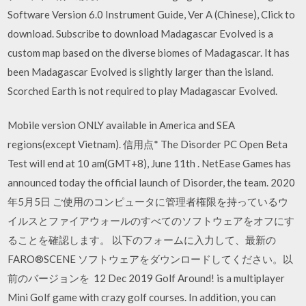
Software Version 6.0 Instrument Guide, Ver A (Chinese), Click to
download. Subscribe to download Madagascar Evolved is a
custom map based on the diverse biomes of Madagascar. It has
been Madagascar Evolved is slightly larger than the island.
Scorched Earth is not required to play Madagascar Evolved.
Mobile version ONLY available in America and SEA
regions(except Vietnam). 信用点* The Disorder PC Open Beta
Test will end at 10 am(GMT+8), June 11th . NetEase Games has
announced today the official launch of Disorder, the team. 2020
年5月5日 ご使用のコンピュータに管理者権限を持っているウ
イルスとファイアウォールのすべてのソフトウェアをオフにす
ることを確認します。 以下のフォームに入力して、最新の
FARO®SCENE ソフトウェアをダウンロードしてください。以
前のバージョンを 12 Dec 2019 Golf Around! is a multiplayer
Mini Golf game with crazy golf courses. In addition, you can