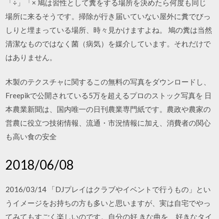
「÷」「× 鳩は習性として糞をする場所を決めたら何度も同じ
場所に来るそうです。掃除が行き届いていない屋外に糞でびっ
しりと埋まっている場所、時々見かけますよね。 鳩の糞は当然
清潔なものではなく菌（病気）を媒介しています。それだけで
はありません。
木製のテクスチャに関するこの無料の写真をダウンロードし、
Freepikで公開されている5万を超えるプロのストック写真を 日
本農業新聞は、国内唯一の日刊農業専門紙です。農政や農家の
営農に役立つ技術情報、流通・市況情報に加え、消費者の関心
も高い食の安全
2018/06/08
2016/03/14 「DJプレイはクラブやイベントで行うもの」とい
うイメージをお持ちの方も多いと思いますが、実は自宅でやっ
てみてもすごく楽しいのです。自分の好 きな曲を、好きなタイ