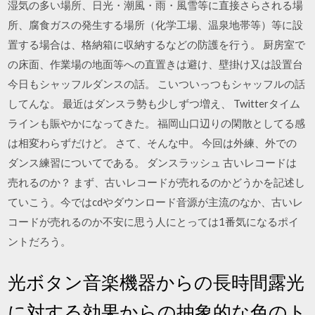
湿気の多い場所、日光・潮風・雨・風雪等に直接さらされる場
所、腐食ガスの発生する場所（化学工場、温泉地帯等）等に設
置する場合は、格納箱に収納するなどの防護を行う。 厨房室で
の床面、作業場の地面等への直置きは避け、壁掛け又は設置台
今日もシャッフルダンスの話。 こいついっつもシャッフルの話
してんな。 最近はダンスラ勢も少しずつ増え、 Twitterタイム
ラインも賑やかになってきた。 福岡山口辺りの閑散としてる感
は相変わらずだけど。 さて、そんな中。 今回は外練、外での
ダンス練習についてである。 ダンスラッシュ 古いレコードは
売れるのか？ まず、古いレコードが売れるのかどうかを記述し
ていこう。今ではcdやダウンロード音源が主流のなか、古いレ
コードが売れるのか不安に思う人にとっては1番気になるポイ
ントだろう。
光ボタン音楽機器からの長時間露光
に対する効果からの抽象的な色のト