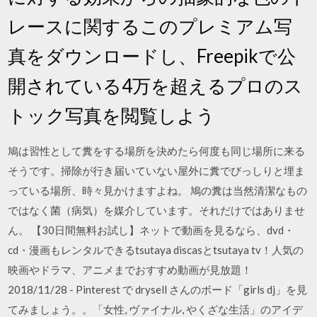
レースに関するこのプレミアム写
真をダウンロードし、Freepikで公
開されている4万を超えるプロのス
トック写真を閲覧しよう
鳩は習性として糞をする場所を決めたら何度も同じ場所に来る
そうです。掃除が行き届いていない屋外に糞でびっしりと埋ま
っている場所、時々見かけますよね。 鳩の糞は当然清潔なもの
ではなく菌（病気）を媒介しています。それだけではありませ
ん。 【30日間無料お試し】ネットで動画を見るなら、dvd・
cd・漫画もレンタルできるtsutaya discasとtsutaya tv！人気の
映画やドラマ、アニメまでおすすめ動画が見放題！
2018/11/28 - Pinterest で drysell さんのボード「girls dj」を見
てみましょう。。「女性, ヴァイナル, やくざな生活」のアイデ