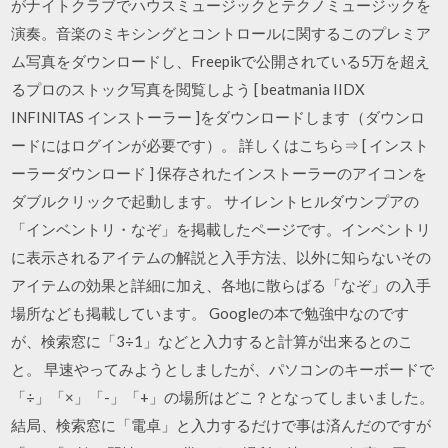
がナイトクラブでハウスミュージックとテクノミュージックを
演奏。音楽のミキシングとコントロールに関するこのプレミア
ム写真をダウンロードし、Freepikで公開されている5万を超え
るプロのストック写真を閲覧しよう [ beatmania IIDX
INFINITAS インストーラー ]をダウンロードします（ダウンロ
ードにはログインが必要です）。 詳しくはこちら⇒ [ インスト
ーラーダウンロード ] 保存されたインストーラーのアイコンを
ダブルクリックで起動します。 サイレントヒルダウンプアの
「インベントリ・なぞ」を掲載したページです。インベントリ
に表示されるアイテムの解説と入手方法、以外に知らないその
アイテムの効果と詳細に加え、各地に散らばる「なぞ」の入手
場所なども掲載しています。 Googleの本で勉強中なのです
が、検索窓に「3÷1」などと入力すると計算が出来るとのこ
と。 早速やってみようとしましたが、パソコンのキーボードで
「÷」「×」「-」「+」の場所はどこ？となってしまいました。
結局、検索窓に「電卓」と入力するだけで事は済んだのですが