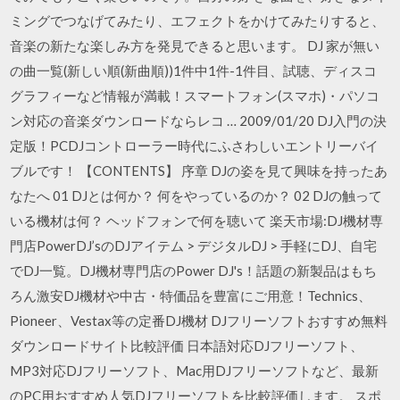
ミングでつなげてみたり、エフェクトをかけてみたりすると、
音楽の新たな楽しみ方を発見できると思います。 DJ 家が無い
の曲一覧(新しい順(新曲順))1件中1件-1件目、試聴、ディスコ
グラフィーなど情報が満載！スマートフォン(スマホ)・パソコ
ン対応の音楽ダウンロードならレコ … 2009/01/20 DJ入門の決
定版！PCDJコントローラー時代にふさわしいエントリーバイ
ブルです！ 【CONTENTS】 序章 DJの姿を見て興味を持ったあ
なたへ 01 DJとは何か？ 何をやっているのか？ 02 DJの触って
いる機材は何？ ヘッドフォンで何を聴いて 楽天市場:DJ機材専
門店PowerDJ’sのDJアイテム > デジタルDJ > 手軽にDJ、自宅
でDJ一覧。DJ機材専門店のPower DJ's！話題の新製品はもち
ろん激安DJ機材や中古・特価品を豊富にご用意！Technics、
Pioneer、Vestax等の定番DJ機材 DJフリーソフトおすすめ無料
ダウンロードサイト比較評価 日本語対応DJフリーソフト、
MP3対応DJフリーソフト、Mac用DJフリーソフトなど、最新
のPC用おすすめ人気DJフリーソフトを比較評価します。 スポ