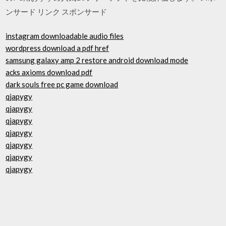
ンサード リンク スポンサード
instagram downloadable audio files
wordpress download a pdf href
samsung galaxy amp 2 restore android download mode
acks axioms download pdf
dark souls free pc game download
qjapygy
qjapygy
qjapygy
qjapygy
qjapygy
qjapygy
qjapygy