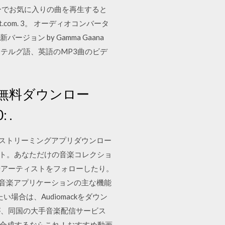
ーヤーでお気に入りの曲を再生すると
.com. 3。 オーディオコンバータ
K最新バージョン by Gamma Gaana
語、テルグ語、英語のMP3曲のビデ
d 無料ダウンロー
 .
世界の音楽ストリーミングアプリダウンロー
ート。あなただけの音楽コレクショ
やアーティストをフォローしたり。
トリーミング音楽アプリケーションの主な機能
合は、Audiomackをダウン
csが、同国の大手音楽配信サービス
声を合成するならこれ！おすすめ動画