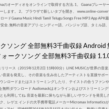
naのオーディオをオンラインで取得する方法. 1。 Gaanaプレ
。 2。 ブラウザで新しいタブを開き、 www.online-convert
 Music Hindi Tamil Telugu Songs Free MP3 App AP
デバイスで安全. 無料の音楽アプリ-ヒンディー語、パンジャブ語、タミル
ークソング 全部無料3千曲収録 Androi
フォークソング 全部無料3千曲収録 1.1.0:
社のプレスリリース（2015年12月2日 11時00分）LINE MUSICが
しい音楽を発見し、その音楽を生み出したアーティストを直接サポ
ウンロードまたはストリーミングしたり、テイストの合うファン
d Audiomackを無料ダウンロード Audiomackはオンラインおよびス
も利用してね. 音楽を最新に保ちながら新しいサウンドを発見したい場
レゲエ インドの大手携帯電話メーカーMicromax Informati
メディアが、現地時間2015年10月15日までに伝えた。 動画に音