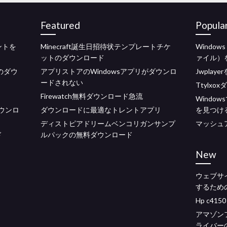
Featured
Popula
アントを
Minecraft誕生日招待状テンプレートチケ
Windo
ットのダウンロード
ァイル）
のダウ
アプリストアのWindowsアプリがダウンロ
Jwpla
ードされない
Ttylx
Firewatch無料ダウンロード急流
Windo
ウンロ
ダウンロードに最適なトレントアプリ
を見つけ
ディストピアドリームベンコリガンサンプ
マッシュ
ド
ルパックの無料ダウンロード
New
ウェブサ
するため
Hp c4
アマゾン
ライバー