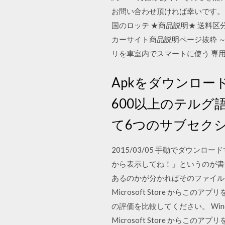
お問い合わせ頂ければ幸いです。 
国のロッテ ★商品説明★ 送料区分
カーサイト商品説明ページ抜粋 
リを車室内でスマートに使う 専
Apkをダウンロード Gha
600以上のテル
て6つのサブセク
2015/03/05 手動でダウン
から表示してね！」というのが書
あるのかが分かればそのファイルを直接 Wind
Microsoft Store から
の評価を比較してください。 Windows 10
Microsoft Store か