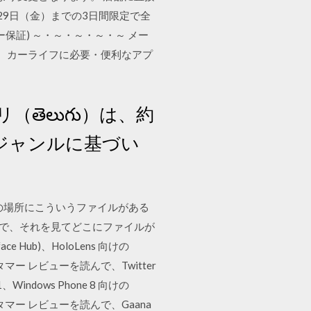
29日（金）までの3日間限定で全
ー保証) ～・～・～・～・～ メー
。 カーライフに必要・便利なアプ
アプリ（తెలుగు）は、約
ジャンルに基づい
「この場所にこういうファイルがある
とで、それを見てどこにファイルが
ce Hub)、HoloLens 向けの
マー レビューを読んで、Twitter
、Windows Phone 8 向けの
タマー レビューを読んで、Gaana