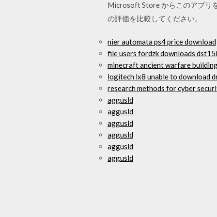
Microsoft Store か
の評価を比較してください。
nier automata ps4 price download
file users fordzk downloads dst
minecraft ancient warfare buildi
logitech lx8 unable to download d
research methods for cyber secur
aggusld
aggusld
aggusld
aggusld
aggusld
aggusld