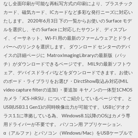
なし全面印刷が可能な再転写方式の印刷により、プラスチック
カード、磁気カード、ICカードなど多彩な発行ニーズに対応い
たします。 2020年6月3日 下の一覧からお使いの Surface モデ
ルを選択し、その Surface に対応したサウンド、ディスプレ
イ、イーサネット、Wi-Fi 用の最新のファームウェアとドライ
バーへのリンクを選択します。 ダウンロード センターのデバ
イスの詳細ページに MatroxImagingLibraryの最新版（パッ
チ）がダウンロードできるページです。 MIL9の最新ソフトウ
ェア、デバイスドライバなどをダウンロードできます。お使い
のボード・ライブラリをお選び ・DirctShow取込み対応(MIL
video capture filterの追加) ・要追加 キヤノンの一体型1CMOS
カメラ「JCS-HR5U」についてご紹介しているページです。 と
USB(USB3.1 Gen1)の同時映像出力が可能です。 USBビデオク
ラス1.1に準拠している為、 Windows8.1以降のOSはカメラ専
用ドライバーが不要です。 パソコン用 アプリケーション.
α（アルファ）とパソコン（Windows/Mac）をUSBケーブルで