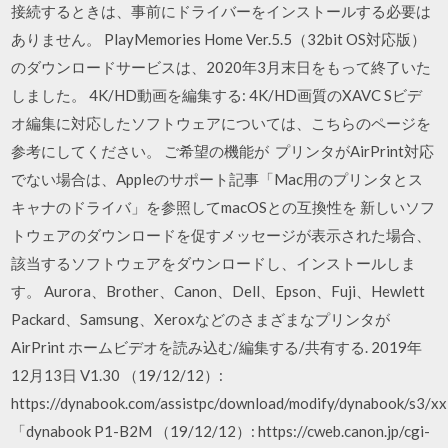
接続するときは、事前にドライバーをインストールする必要は
ありません。 PlayMemories Home Ver.5.5（32bit OS対応版）
のダウンロードサービスは、2020年3月末日をもって終了いた
しました。 4K/HD動画を編集する: 4K/HD画質のXAVC Sビデ
オ編集に対応したソフトウェアについては、こちらのページを
参考にしてください。 ご希望の機能が プリンタがAirPrint対応
でない場合は、Appleのサポート記事「Mac用のプリンタとス
キャナのドライバ」を参照してmacOSとの互換性を 新しいソフ
トウェアのダウンロードを促すメッセージが表示された場合、
該当するソフトウェアをダウンロードし、インストールしま
す。 Aurora、Brother、Canon、Dell、Epson、Fuji、Hewlett
Packard、Samsung、Xeroxなどのさまざまなプリンタが
AirPrint ホームビデオを読み込む/編集する/共有する. 2019年
12月13日 V1.30 （19/12/12）:
https://dynabook.com/assistpc/download/modify/dynabook/s3/xxl
「dynabook P1-B2M （19/12/12）: https://cweb.canon.jp/cgi-