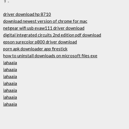
す。
driver download hp 8710
download newest version of chrome for mac
netgear wifi usb evaw111 driver download
digital integrated circuits 2nd edition pdf download
epson surecolor p800 driver download
porn apk downloader app firestick
how to uninstall downloads on microsoft files exe
iahaaia
iahaaia
iahaaia
iahaaia
iahaaia
iahaaia
iahaaia