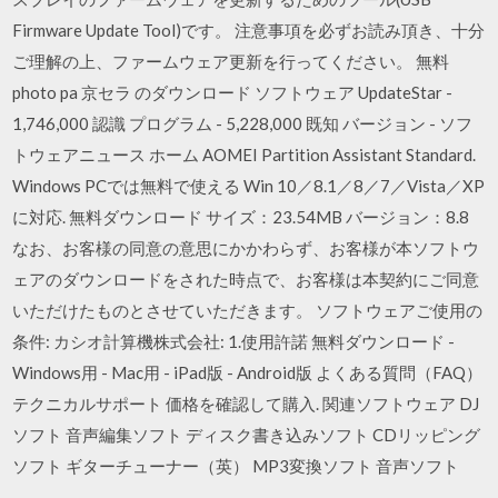
Firmware Update Tool)です。 注意事項を必ずお読み頂き、十分
ご理解の上、ファームウェア更新を行ってください。 無料
photo pa 京セラ のダウンロード ソフトウェア UpdateStar -
1,746,000 認識 プログラム - 5,228,000 既知 バージョン - ソフ
トウェアニュース ホーム AOMEI Partition Assistant Standard.
Windows PCでは無料で使える Win 10／8.1／8／7／Vista／XP
に対応. 無料ダウンロード サイズ：23.54MB バージョン：8.8
なお、お客様の同意の意思にかかわらず、お客様が本ソフトウ
ェアのダウンロードをされた時点で、お客様は本契約にご同意
いただけたものとさせていただきます。 ソフトウェアご使用の
条件: カシオ計算機株式会社: 1.使用許諾 無料ダウンロード -
Windows用 - Mac用 - iPad版 - Android版 よくある質問（FAQ）
テクニカルサポート 価格を確認して購入. 関連ソフトウェア DJ
ソフト 音声編集ソフト ディスク書き込みソフト CDリッピング
ソフト ギターチューナー（英） MP3変換ソフト 音声ソフト