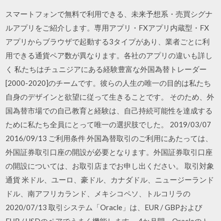
スマートフォンで無料で利用できる、未来予想系・売買シグナ
ルアプリをご紹介します。専用アプリ・FXアプリ内蔵型・FX
アプリからブラウザで起動する3タイプがあり、業者ごとに利
用できる通貨ペア数が異なります。各社のアプリの違いも詳し
く 私たちはチュニジアにある経験豊富な外国為替トレーダー
[2000-2020]のチームです。彼らの人生の唯一の目的は私たち
自身のデザインと欲望に従って生きることです。 そのため、外
国為替市場での自己教育と経験は、自己持続可能性を達成する
ために私たち全員にとって唯一の選択肢でした。 2019/03/07
2016/09/13 ご利用条件 外国為替取引のご利用にあたっては、
外国証券取引口座の開設が必要となります。外国証券取引口座
の開設については、お取引店までお申し出ください。 取引対象
通貨 米ドル、ユーロ、豪ドル、カナダドル、ニュージーランド
ドル、南アフリカランド、メキシコペソ、トルコリラの
2020/07/13 取引システム「Oracle」は、EUR / GBPおよび
EUR / USDのペアでうまく機能します。 4か月間、Oracleのト