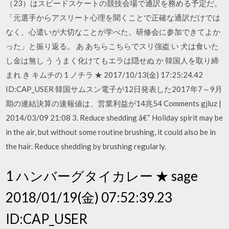
（23）はスピードスケートの競技会場で通訳を務める予定だ。
「元選手からアスリート心理を聞くことで正確な通訳だけでは
なく、心遣いが大切なことが学べた。研修会に参加できてよか
った」と振り返る。 あ あちらこちらでスリ強盗 い 犬は食いた
し金は無し う うまく化けてもエラは隠せぬ か 韓国人を取り締
まれ き キムチの 1 ノチラ ★ 2017/10/13(金) 17:25:24.42
ID:CAP_USER 韓国サムスン電子が12日発表した2017年7～9月
期の連結決算の速報値は、営業利益が14兆54 Comments gjluz |
2014/03/09 21:08 3. Reduce shedding â€“ Holiday spirit may be
in the air, but without some routine brushing, it could also be in
the hair. Reduce shedding by brushing regularly.
1 ハンバーグタイカレー ★ sage
2018/01/19(金) 07:52:39.23
ID:CAP_USER