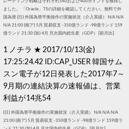
レーディング戦略はそれぞれ540および400ポイントを獲得し
ました。 「Oracle」TSの詳細を確認してください。無料で外
国為替 (日) 外国為替平衡操作の実施状況（介入実績） N/A N/A
N/A 21:00 (南ア) 5月 貿易収支 -350億ランド -98億ランド 159
億ランド 21:30 (加) 4月 月次国内総生産（GDP） [前月比]
1 ノチラ ★ 2017/10/13(金)
17:25:24.42 ID:CAP_USER 韓国サム
スン電子が12日発表した2017年7～
9月期の連結決算の速報値は、営業
利益が14兆54
(日) 外国為替平衡操作の実施状況（介入実績） N/A N/A N/A
21:00 (南ア) 5月 貿易収支 -350億ランド -98億ランド 159億ラ
ンド 21:30 (加) 4月 月次国内総生産（GDP） [前月比]