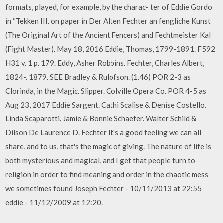
formats, played, for example, by the charac- ter of Eddie Gordo
in “Tekken III. on paper in Der Alten Fechter an fengliche Kunst
(The Original Art of the Ancient Fencers) and Fechtmeister Kal
(Fight Master). May 18, 2016 Eddie, Thomas, 1799-1891. F592
H31 v. 1 p. 179. Eddy, Asher Robbins. Fechter, Charles Albert,
1824-. 1879. SEE Bradley & Rulofson. (1.46) POR 2-3 as
Clorinda, in the Magic. Slipper. Colville Opera Co. POR 4-5 as
Aug 23, 2017 Eddie Sargent. Cathi Scalise & Denise Costello.
Linda Scaparotti. Jamie & Bonnie Schaefer. Walter Schild &
Dilson De Laurence D. Fechter It's a good feeling we can all
share, and to us, that's the magic of giving. The nature of life is
both mysterious and magical, and I get that people turn to
religion in order to find meaning and order in the chaotic mess
we sometimes found Joseph Fechter - 10/11/2013 at 22:55
eddie - 11/12/2009 at 12:20.