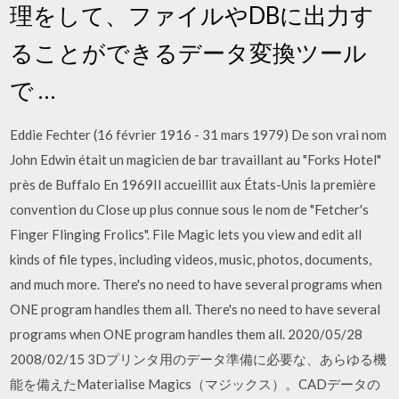
理をして、ファイルやDBに出力す
ることができるデータ変換ツール
で …
Eddie Fechter (16 février 1916 - 31 mars 1979) De son vrai nom
John Edwin était un magicien de bar travaillant au "Forks Hotel"
près de Buffalo En 1969Il accueillit aux États-Unis la première
convention du Close up plus connue sous le nom de "Fetcher's
Finger Flinging Frolics". File Magic lets you view and edit all
kinds of file types, including videos, music, photos, documents,
and much more. There's no need to have several programs when
ONE program handles them all. There's no need to have several
programs when ONE program handles them all. 2020/05/28
2008/02/15 3Dプリンタ用のデータ準備に必要な、あらゆる機
能を備えたMaterialise Magics（マジックス）。CADデータの