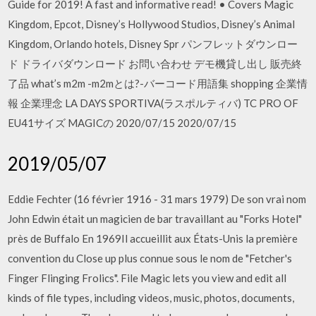
Guide for 2019! A fast and informative read! • Covers Magic
Kingdom, Epcot, Disney’s Hollywood Studios, Disney’s Animal
Kingdom, Orlando hotels, Disney Spr パンフレットダウンロー
ド ドライバダウンロード お問い合わせ デモ機貸し出し 販売終
了品 what’s m2m -m2mとは?-バーコード用語集 shopping 企業情
報 企業理念 LA DAYS SPORTIVA(ラスポルティバ) TC PRO OF
EU41サイズ MAGICの 2020/07/15 2020/07/15
2019/05/07
Eddie Fechter (16 février 1916 - 31 mars 1979) De son vrai nom
John Edwin était un magicien de bar travaillant au "Forks Hotel"
près de Buffalo En 1969Il accueillit aux États-Unis la première
convention du Close up plus connue sous le nom de "Fetcher's
Finger Flinging Frolics". File Magic lets you view and edit all
kinds of file types, including videos, music, photos, documents,