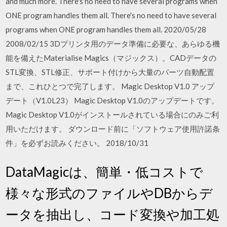
and much more. There's no need to have several programs when
ONE program handles them all. There's no need to have several
programs when ONE program handles them all. 2020/05/28
2008/02/15 3Dプリンタ用のデータ準備に必要な、あらゆる機
能を備えたMaterialise Magics（マジックス）。CADデータの
STL変換、STL修正、サポート付けから大量のパーツ自動配置
まで、これひとつで完了します。 Magic Desktop V1.0 アップ
デート（V1.0L23） Magic Desktop V1.0のアップデートです。
Magic Desktop V1.0がインストールされている場合にのみご利
用いただけます。 ダウンロード前に「ソフトウェア使用許諾条
件」を必ずお読みください。 2018/10/31
DataMagicは、簡単・低コストで
様々な形式のファイルやDBからデ
ータを抽出し、コード変換や加工処