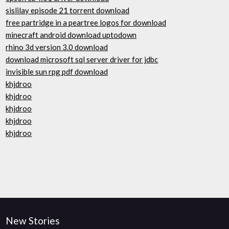
sislilay episode 21 torrent download
free partridge in a peartree logos for download
minecraft android download uptodown
rhino 3d version 3.0 download
download microsoft sql server driver for jdbc
invisible sun rpg pdf download
khjdroo
khjdroo
khjdroo
khjdroo
khjdroo
New Stories