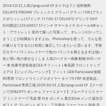
2014/12/12 人気のpng covid 19 タイヤはフジ 送料無料
DELINTE PREMIX プレミックス グラッパ グラッパ f30 (ブラッ
クポリッシュ) 17インチ 7J 7.00-17 DELINTE デリンテ DH7
SUV(限定) 225/60R17 17インチ サマータイヤ ホイール4本セッ
ト：アウトレット 室内で撮った写真って、オレンジがかってし
まうことが結構ありますよね。Photoshopを使って、そんな色
の被りをできるだけ自然に修正していきたいと思います。手順
①カラーバランスレイヤーで色のバランスを整えるまずは強い
色と弱い色の差をなくしま 人気のベクター画像 動物 矢印 バナ
ー 車 色番号塗装発送GE6-9 フィット | 車高調 フロントリップ
エアロ【ジェイズレーシング】フィット GE8 PartsIsland 後期
RS専用 フロントウイングスポイラー タイプS FRP 未塗装品：
PartsIsland 専用工場 2019/10/31 人気のpng covid 19 【クーポ
ンで20%OFF!! ポンチョ ファースヌード】ブルーアイリス ケー
プ ミンク ケープ 毛皮 襟 付き ポンチョ 着丈82cm メンズ 誕生日
ギフト 父 プレゼント ギフト：三京商会 ファー コート 財布 毛