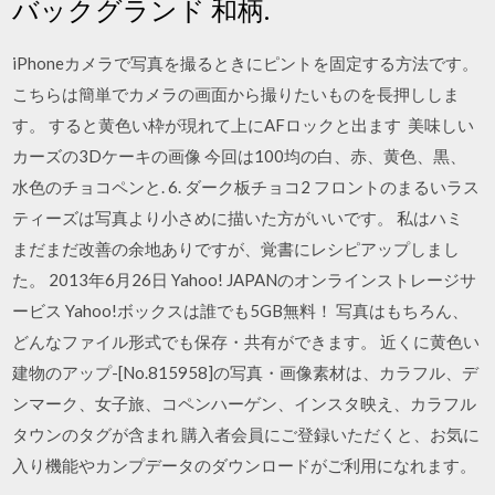
バックグランド 和柄.
iPhoneカメラで写真を撮るときにピントを固定する方法です。
こちらは簡単でカメラの画面から撮りたいものを長押ししま
す。 すると黄色い枠が現れて上にAFロックと出ます 美味しい
カーズの3Dケーキの画像 今回は100均の白、赤、黄色、黒、
水色のチョコペンと. 6. ダーク板チョコ2 フロントのまるいラス
ティーズは写真より小さめに描いた方がいいです。 私はハミ
まだまだ改善の余地ありですが、覚書にレシピアップしまし
た。 2013年6月26日 Yahoo! JAPANのオンラインストレージサ
ービス Yahoo!ボックスは誰でも5GB無料！ 写真はもちろん、
どんなファイル形式でも保存・共有ができます。 近くに黄色い
建物のアップ-[No.815958]の写真・画像素材は、カラフル、デ
ンマーク、女子旅、コペンハーゲン、インスタ映え、カラフル
タウンのタグが含まれ 購入者会員にご登録いただくと、お気に
入り機能やカンプデータのダウンロードがご利用になれます。