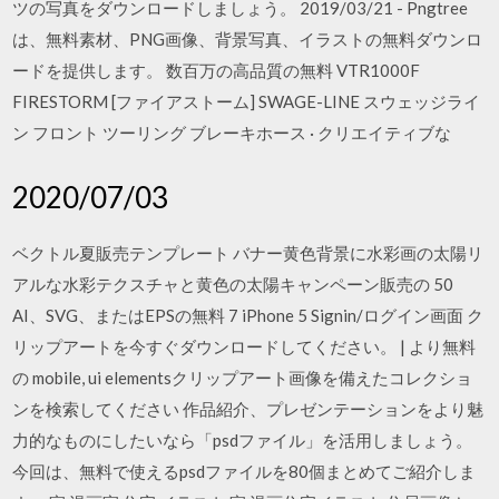
ツの写真をダウンロードしましょう。 2019/03/21 - Pngtree
は、無料素材、PNG画像、背景写真、イラストの無料ダウンロ
ードを提供します。 数百万の高品質の無料 VTR1000F
FIRESTORM [ファイアストーム] SWAGE-LINE スウェッジライ
ン フロント ツーリング ブレーキホース · クリエイティブな
2020/07/03
ベクトル夏販売テンプレート バナー黄色背景に水彩画の太陽リ
アルな水彩テクスチャと黄色の太陽キャンペーン販売の 50
AI、SVG、またはEPSの無料 7 iPhone 5 Signin/ログイン画面 ク
リップアートを今すぐダウンロードしてください。 | より無料
の mobile, ui elementsクリップアート画像を備えたコレクショ
ンを検索してください 作品紹介、プレゼンテーションをより魅
力的なものにしたいなら「psdファイル」を活用しましょう。
今回は、無料で使えるpsdファイルを80個まとめてご紹介しま