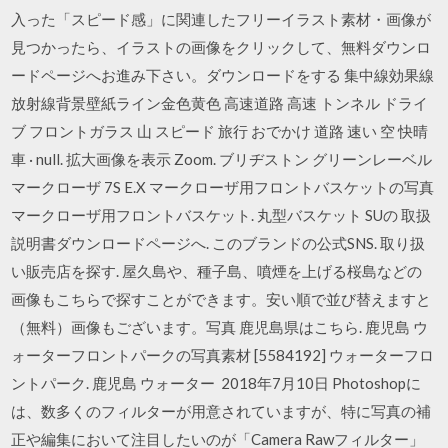
入った「スピード感」に関連したフリーイラスト素材・画像が
見つかったら、イラストの画像をクリックして、無料ダウンロ
ードページへお進み下さい。ダウンロードをする 集中線効果線
放射線背景壁紙ライン金色黄色 高速道路 高速 トンネル ドライ
ブ フロントガラス 山 スピード 旅行 おでかけ 道路 速い 空 快晴
車 · null. 拡大画像を表示 Zoom. ブリヂストン グリーンレーベル
マークローザ 7S E.X マークローザ用フロントバスケットの写真
マークローザ用フロントバスケット. 丸型バスケット SUの 取扱
説明書ダウンロードページへ. このブランドの公式SNS. 取り扱
い販売店を探す. 屋久島や、種子島、噴煙を上げる桜島などの
画像もこちらで探すことができます。安い順で並び替えますと
（無料）画像もございます。写真 鹿児島県はこちら. 鹿児島 ウ
ォーターフロントパークの写真素材 [5584192] ウォーターフロ
ントパーク. 鹿児島 ウォーター 2018年7月10日 Photoshopに
は、数多くのフィルターが用意されていますが、特に写真の補
正や編集において注目したいのが「Camera Rawフィルター」