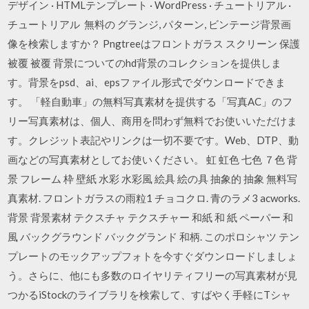
デザイン · HTMLテンプレート · WordPress · チュートリアル ·
チュートリアル 無料の グランジ, パターン, ビンテージ背景画
像を検索しますか？ Pngtreeはフロントガラス スクリーン 保護
被覆 被覆 背景についてのhd背景のコレクションを提供しま
す。背景をpsd、ai、epsファイル形式でダウンロードできま
す。 「軽自動車」の無料写真素材を提供する「写真AC」のフ
リー写真素材は、個人、商用を問わず無料でお使いいただけま
す。クレジット表記やリンクは一切不要です。Web、DTP、動
画などの写真素材としてお使いください。 虹 虹色 七色 ７色 背
景 フレーム 枠 壁紙 水彩 水彩風 絵具 絵の具 抽象的 抽象 無料写
真素材. フロントガラスの雨粒1 チョコクロ. 青のラメ3 acworks.
背景 背景素材 テクスチャ テクスチャー 和紙 和 紙 ペーパー 和
風 バックグラウンド バックグランド 和柄. このポロシャツ テン
プレートのモックアップフォトを今すぐダウンロードしましょ
う。さらに、他にも多数のロイヤリティフリーの写真素材が見
つかるiStockのライブラリを検索して、すばやく手軽にTシャ