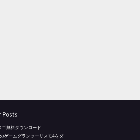
r Posts
クロゴ無料ダウンロード
版のゲームグランツーリスモ4をダ