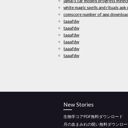
jamal s car models progress mine
white magic spells and rituals ap
comscore number of app download
taaafdw
taaafdw
taaafdw
taaafdw
taaafdw
taaafdw
New Stories
生物学コアPDF無料ダウンロード
月の血まみれの呪い無料ダウンロー