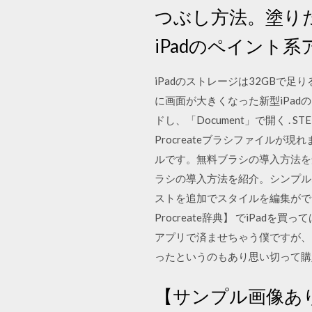
つぶし方法。塗り
iPadのペイント系アプ
iPadのストレージは32GBで足
に画面が大きくなった新型iPadの
ドし、「Document」で開く . ST
Procreateブラシファイルが現れます
ルです。無料ブラシの導入方法を知
ラシの導入方法を紹介。シンプルな操作
ストを追加でスタイルを編集ができない
Procreate辞典】 でiPadを
アプリで済ませちゃう僕ですが、P
ったというのもあり思い切って購
【サンプル画像あり