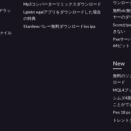
ウンロー
Mp3コンバーターリミックスダウンロード
ーデラッ
無料vlc
Lgiebt egalアプリをダウンロードした場合
ヤーのダ
の特典
Sccmが
Stardewバレー無料ダウンロードios ipa
きない
ァイル
Pxeサーバ
64ビット
New
無料のソ
ロード
MQL4ブ
シムズ4
ことがで
Pes 18
トレント