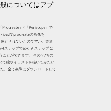
全般についてはアプ
reate」×「Periscope」で
adでprocreateの画像を
んと保存されていたのですが、突然
4ステップでapk: ↲ ステップ 1:
行うことができます。 その 99％の
adで絵やイラストを描いてみたい
した。全て実際にダウンロードして