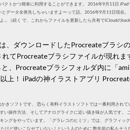
クトかつ簡単に利用することができます。 2016年9月11日 iPa
kupしないとデータ全喪失しちゃいますよーって話。2016年9月11日現
 （続く で、これからファイルを更新したら共有でiCloudのba
今回は、ダウンロードしたProcreateブ
れてProcreateブラシファイルが現れます。 
 すると、Procreateブラシフォルダ内に「amit
上！ iPadの神イラストアプリ Procre
人気のお絵かきソフトです。 恐らく有料イラストソフトでは一番利用され
やすい操作方法、そしてアナログライクに近い描き味が人気です。 こんにち
キングをやっています。「グラレコのヒミツ」では、グラフィッ
買ったけど使いこなせていない！という人のために 数年前の私もそうだ