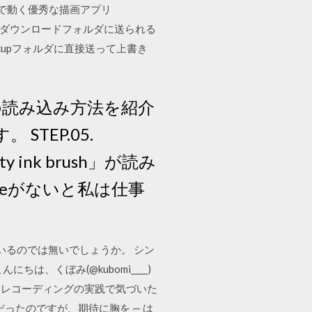
dで動く優秀な描画アプリ
在。 ダウンロードフォルダに送られる
ckupフォルダに直接送って上書き
ラシの読み込み方法を紹介
STEP.05.
y ink brush」が読み
ateがないと私は仕事
ているのでは無いでしょうか。 シン
は、くぼみ(@kubomi____)
クレコーディングの実践で気づいた
ったのですが、期待に胸を — は