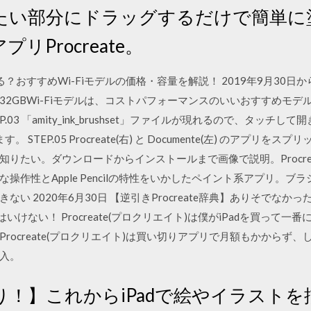
たい部分にドラッグするだけで簡単に
リProcreate。
りる？おすすめWi-Fiモデルの価格・容量を解説！ 2019年9月30日
32GBWi-Fiモデルは、コストパフォーマンスのいいおすすめモデル
EP.03 「amity_ink_brushset」ファイルが現れるので、タッチして開
。 STEP.05 Procreate(右) と Documente(左) のアプ
りたい。ダウンロードからインストールまで画像で説明。Procre
性とApple Pencilの特性をいかしたペイント系アプリ。ブラシ 
 2020年6月30日 【逆引きProcreate辞典】ありそでなかった
買ってはいけない！ Procreate(プロクリエイト)は僕がiPadを買っ
rocreate(プロクリエイト)は買い切りアプリで月額もかからず
入。
！】これからiPadで絵やイラスト