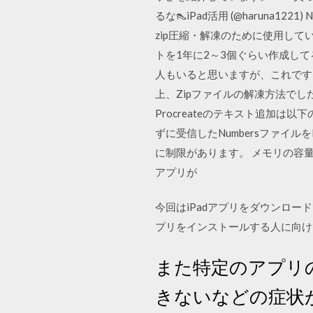
るな👠iPad活用 (@haruna122
zip圧縮・解凍のために使用し
トを1年に2～3個ぐらい作成して
人もいると思いますが、これです。こ
上、Zipファイルの解凍方法で
Procreateのテキスト追加は以下
ずに受信したNumbersファイルを
に制限があります。 メモリの容
アプリが
今回はiPadアプリをダウンロー
プリをインストールする人に向けて
また特定のアプリ
きないなどの症状