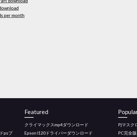
craft download
k download
s per month
Featured
Popula
クライマックスmp4ダウンロード
Pjマス
ドpsプ
Epson l120ドライバーダウンロード
PC完全