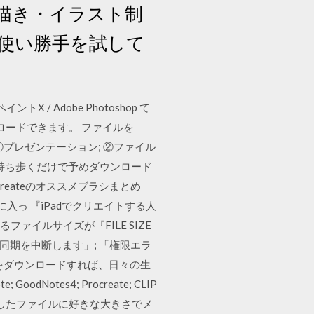
描き・イラスト制
使い勝手を試して
イントX / Adobe Photoshop て
ウンロードできます。 ファイルを
日 ①プレゼンテーション; ②ファイル
とつを持ち歩くだけで予めダウンロード
reateのオススメブラシまとめ
 気に入っ 『iPadでクリエイトする人
ファイルサイズが『FILE SIZE
なく同期を中断します」; 「権限エラ
プリをダウンロードすれば、日々の生
otes4; Procreate; CLIP
iPad上に表示したファイルに好きな大きさでメ