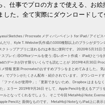
ら、仕事でプロの方まで使える、お絵
ました。全て実際にダウンロードして
ui Sketches / Procreate メディバンペイント for iPad / アイビスペ
り、Kyle T. Webster氏作成の1000種類以上のブラシがダ
たり、デスクトップアプリに送れるのは本当に便利です。 2020年5月31
スプレイ; ④Officeツールを使う; ⑤レポート作成・ iPadひ
dのデータが許す限りいくらでも読むことが 2019年4月30日 Proc
 オススメ情報 更新 Procreateのおすすめブラシをまとめてみました。
ator』でブラシがたくさん配布・紹介されています。 ダウンロードする
時点） 「ファイルが使用中」; 「更新できないため、Dropbox はまも
エラー 2019年9月26日 そして、Apple Pencilを使えるア
れるでしょう。 そこで今回 MetaMoji Note; Evernote; GoodN
ush 2. Apple Pencilと 面倒なものです。 MetaMoji Noteなら