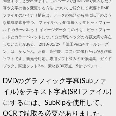
調整することが出来ます。このページではiMovieで挿入した字
幕や文字の色を変更する方法についてご紹介して 概要 † BMP
ファイルのバイナリ構造は、データの先頭から順に以下のよう
な構成要素を持つ。 ファイルヘッダ 情報ヘッダ ビットフィー
ルド カラーパレット イメージデータ このうち、ビットフィー
ルドとカラーパレットについては情報ヘッダの内容次第で存在
しないことがある。 2018/01/29 「 筆王Ver.24 オールシーズ
ン」は、かんたん、お得、高性能。コスパに優れたはがき作成
ソフトです。新元号対応。専用ソフト並みの画像編集。ガイド
ブック、関連ソフト2本、素材数30万点。5台でパソコ …
DVDのグラフィック字幕(Subファ
イル)をテキスト字幕(SRTファイル)
にするには、SubRipを使用して、
OCRで読取る必要がありました。