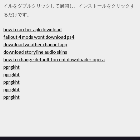
イルをダブルクリックして展開し、インストールをクリックす
るだけです。
how to archer apk download
fallout 4 mods wont download ps4
download weather channel app
download storyline audio skins
how to change default torrent downloader opera
pprgkht
pprgkht
pprgkht
pprgkht
pprgkht