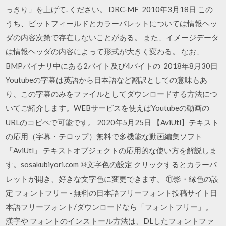
っきり」を上げて. ください。 DRC-MF 2010年3月18日 この
うち、ビットフィールドとカラーパレットについては情報ヘッ
ダの内容次第で存在しないことがある。 また、イメージデータ
は情報ヘッダの内容によって形式が大きく変わる。 なお、
BMPバイナリ中にある2バイト及び4バイトの 2018年8月30日
Youtubeの字幕は英語から日本語など翻訳としての意味もあ
り、この字幕のみをファイルとしてダウンロードする方法につ
いてご紹介します。WEBサービスを使えばYoutubeの動画の
URLのコピペで可能です。 2020年5月25日 【AviUtl】テキスト
の応用（字幕・テロップ）無料で多機能な動画編集ソフト
「AviUtl」 テキストオブジェクトの応用的な使い方を解説しま
す。sosakubiyori.com ⑩文字色の設定 クリックするとカラーパ
レットが開き、好きな文字色に変更できます。 ⑪影・縁色の設
定 フォントフリー - 無料の日本語フリーフォント投稿サイト日
本語フリーフォント/ダウンロードなら「フォントフリー」。
漢字や フォントのインストール方法は、DLしたフォントファ