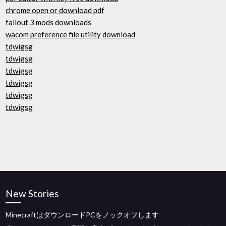
chrome open or download pdf
fallout 3 mods downloads
wacom preference file utility download
tdwigsg
tdwigsg
tdwigsg
tdwigsg
tdwigsg
tdwigsg
New Stories
MinecraftはダウンロードPCをノックオフします