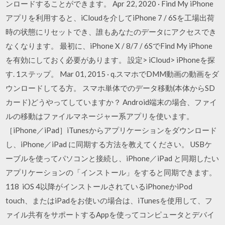
ンロードすることができます。 Apr 22, 2020 · Find My iPhone
アプリを利用すると、iCloudを介してiPhone 7 / 6Sを工場出荷
時の状態にリセットでき、誰もあなたのデータにアクセスでき
なくなります。 最初に、iPhone X / 8/7 / 6SでFind My iPhone
を有効にしておく必要があります。 設定> iCloud> iPhoneを探
す. 1ステップ。 Mar 01, 2015 · q.スマホでDMM動画の動画をダ
ウンロードしてる方。 スマホ単体でのデータ移動(本体からSD
カード)どうやってしていますか？ Android端末の場合、ファイ
ルの移動はファイルマネージャー系アプリを使います。
［iPhone／iPad］iTunesからアプリケーションをダウンロード
し、iPhone／iPad に同期する方法を教えてください。 USBケ
ーブルを使ってパソコンと接続し、iPhone／iPad と同期したい
アプリケーションの「インストール」をすると同期できます。
118 iOS 4以降がインストールされているiPhoneかiPod
touch、またはiPadをお使いの場合は、iTunesを使用して、フ
ァイル共有をサポートするAppを使ってコンピュータとデバイ