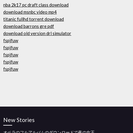
nba 2k17 pc draft class download
download msnbc video mp4
titanic fullhd torrent download
download barrons gre pdf
download old version drl simulator
fspjfuw
fspjfuw
fspjfuw
fspjfuw
fspjfuw
New Stories
オペラのフルアルバムのダウンロードで夜の女王