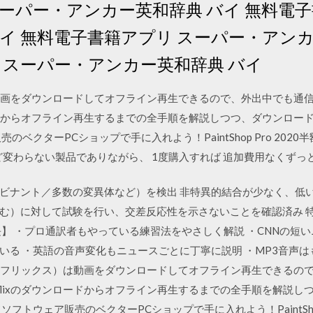
スーパー・アンカー英和辞典 バイ 無料電子書
イ 無料電子書籍アプリ スーパー・アンカ
 スーパー・アンカー英和辞典 バイ
）は動画をダウンロードしてオフライン再生できるので、外出中でも
ロードからオフライン再生するまでの全手順を解説しつつ、ダウンロ
ベクターPCショップで手に入れよう！PaintShop Pro 202
ほとんど変わらない製品でありながら、 1度購入すれば 追加費用なくず
ンビナント／多数の変異体など）を検出 非特異的結合が少なく、低
 由来を含む）に対して試験を行い、交差反応性を示さないことを確認済み
】 ・プロ通訳者もやっている練習法をやさしく解説 ・CNNの短い
る ・英語の音声変化もニュースごとに丁寧に説明 ・MP3音声はも
flix（ネットフリックス）は動画をダウンロードしてオフライン再生でき
flixのダウンロードからオフライン再生するまでの全手順を解説
フトウェア販売のベクターPCショップで手に入れよう！PaintShop 