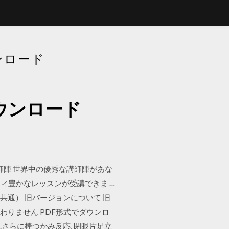
ンロード
ダウンロード
師陣 世界中の優秀な講師陣があな
ィ豊かなレッスンが受講できま …
4bit共通） 旧バージョンについて 旧
り変わりません PDF形式でダウンロ
実施した.さらに棒つかみ反応, 閉眼片足立