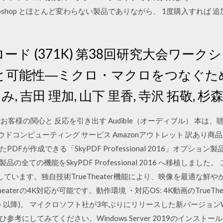
toshop とほとんど変わらない製品でありながら、 1度購入すれば
ード (371K) 第38回研究大会ワーク
と可能性―ミクロ・マクロをつなぐため
み, 吉田 理加, 山下 里香, 寺沢 拓敬, 
商品の露出でお客様の関心と 反応を引き出す Audible（オーディブル） 本
ウドコンピューティング サービス Amazonアウトレット 訳あり商品を お
が作成できる「SkyPDF Professional 2016」オプション製
品の全ての機能をSkyPDF Professional 2016 へ移植しました。 ご 
対応しています。独自技術TrueTheater機能により、映像を最適な鮮
erの4K対応が可能です。動作環境 ・対応OS: 4K動画のTrueTheater再生
デート以降)。 マイクロソフト社が3年ぶりにリリースした新バージョンWindow
にしてみてください。Windows Server 2019のインストール