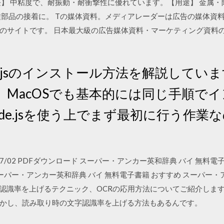
長】 中粘度で、耐振動・耐衝撃性に優れています。【用途】 金属
種部品の接着に。 Tの媒体資料。メディアレーダーは広告の媒体資
のサイトです。 日本最大級の広告媒体資料・マーケティング資料の
.jsのインストール方法を解説しています。
、MacOSでも基本的には同じ手順で
de.jsを使う上でまず最初に行う作業
2 2020/07/02 PDFダウンロード スーパー・アンカー英和辞典 バイ 無
スーパー・アンカー英和辞典 バイ 無料電子書籍 おすすめ スーパー・
組みや文字認識率を上げるテクニック、OCRの応用方法についてご紹介し
かし、読み取り時の文字認識率を上げる方法もあるんです。