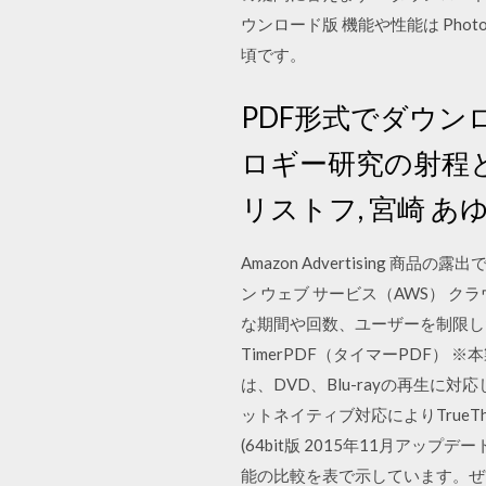
ウンロード版 機能や性能は Pho
頃です。
PDF形式でダウンロ
ロギー研究の射程
リストフ, 宮崎 あゆ
Amazon Advertising 
ン ウェブ サービス（AWS） クラ
な期間や回数、ユーザーを制限したPDF
TimerPDF（タイマーPDF） ※本製
は、DVD、Blu-rayの再生に
ットネイティブ対応によりTrueTheat
(64bit版 2015年11月アップ
能の比較を表で示しています。ぜひ参考