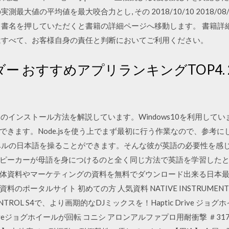
最大値の平均値を最大咬合力とし, その 2018/10/10 2018/0
 書名を押していただくと書籍の詳細ページへ移動します。 書籍詳
はすべて、お客様自身の責任と判断においてご利用ください。
ダー おすすめアプリランキングTOP4. 2
ode.jsのインストール方法を解説しています。Windows10を利用し
きます。Node.jsを使う上でまず最初に行う作業なので、参考に
ベルの日本語を操ることができます。そんな彼が英語の必要性を感
ピーカーが母語を身につけるのと全く同じ方法で英語を学習したと
体資料やマーケティングの資料を無料でダウンロード出来る日本最
ータルサイト 初めての方 人気資料 NATIVE INSTRUMENTS TRA
ONTROL S4で、より画期的なDJミックスを！Haptic Drive ジ
riveジョグホイールが回転 コニシ アロンアルファプロ用耐衝撃 ＃317