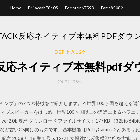
Home
Philavanh78405
Edelstein67593
Farra85082
LSTACK反応ネイティブ本無料PDFダウ
DEFINA129
tack反応ネイティブ本無料pdf
24.11.2020
ンプ」の7つの特徴をご紹介します。 4 世界100ヶ国を超える講
ティブスピーカーをはじめ、世界100ヶ国以上の講師によるバラエテ
er2.0b 履歴 ダウンロード ファイルサイズ：177KB （32bit/6
、XPなど古いOS向けのものです。基本機能はPettyCamera2とあま
 紀之 2008 年 18 巻 1 号 p. 12-21 立幅跳び, 反復横跳び) を