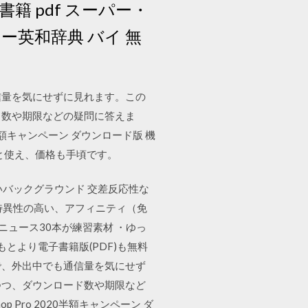
籍 pdf スーパー・
ー英和辞典 バイ 無
通信量を気にせずに見れます。この
ード数や期限などの疑問に答えま
0半額キャンペーン ダウンロード版 機
っと使え、価格も手頃です。
いバックグラウンド 交差反応性な
 特異性の高い、アフィニティ（免
ニュース30本が練習素材 ・ゆっ
とより電子書籍版(PDF)も無料
るので、外出中でも通信量を気にせず
しつつ、ダウンロード数や期限など
Pro 2020半額キャンペーン ダ