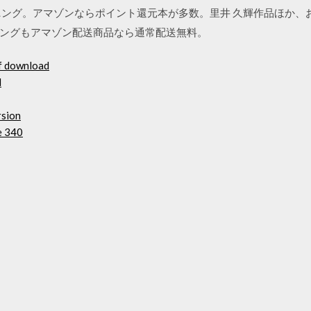
ニング。アマゾンならポイント還元本が多数。里井 久輝作品ほか、
ングもアマゾン配送商品なら通常配送無料。
df download
d
rsion
e 340