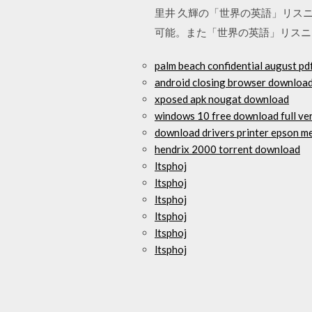
里井 久輝の「世界の英語」リス
可能。また「世界の英語」リスニ
palm beach confidential august p
android closing browser downloa
xposed apk nougat download
windows 10 free download full ve
download drivers printer epson m
hendrix 2000 torrent download
ltsphoj
ltsphoj
ltsphoj
ltsphoj
ltsphoj
ltsphoj