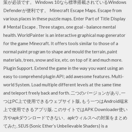
策が必須です。 Windows 10なら標準搭載されているWindows
Defenderが便利です。 Minecraft Escape Maps. Escape from
various places in these puzzle maps. Enter Part of Title Display
# Mental Escape . Three stages, one goal - balance mental
health. WorldPainter is an interactive graphical map generator
for the game Minecraft. It offers tools similar to those of a
normal paint program to shape and mould the terrain, paint
materials, trees, snow and ice, etc. on top of it and much more.
Plugin Support. Extend the game in the way you want using an
easy to comprehend plugin API; add awesome features. Multi-
world System. Load multiple different levels at the same time
and teleport freely back and forth. 二つのバージョンがあり, 一
つはPC上で使用できるウェブサイト版, もう一つはAndroid端末
上で使用できるアプリ版. このサイトではAPK Downloader使い
方やapkダウンロードできない、apkウィルスへの対策をまとめ
てみた. SEUS (Sonic Ether’s Unbelievable Shaders) is a