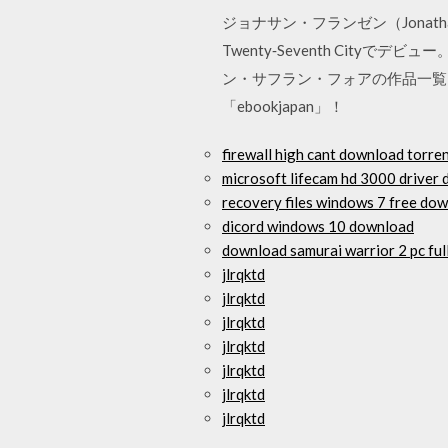
ジョナサン・フランゼン（Jonath
Twenty‐Seventh Cit
ン・サフラン・フォアの作品一覧
「ebookjapan」！
firewall high cant download torre
microsoft lifecam hd 3000 driver
recovery files windows 7 free do
dicord windows 10 download
download samurai warrior 2 pc ful
jlrqktd
jlrqktd
jlrqktd
jlrqktd
jlrqktd
jlrqktd
jlrqktd