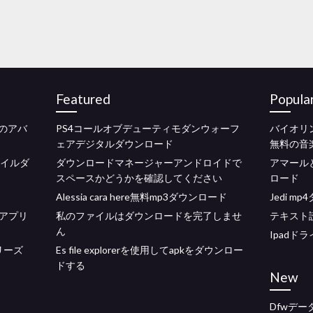
Featured
Popula
のアバ
PS4コールオブデューティモダンウォーフ
バイオリ
ェアデジタルダウンロード
無料の音
ァイルダ
ダウンロードマネージャーアンドロイドで
アマール
スペースかどうかを確認してください
ロード
Alessia cara here無料mp3ダウンロード
Jedi 
アプリ
私のファイルはダウンロードを完了しませ
テキスト
ん
Ipadド
リーズ
Es file explorerを使用してapkをダウンロー
ドする
New
Dfwデー