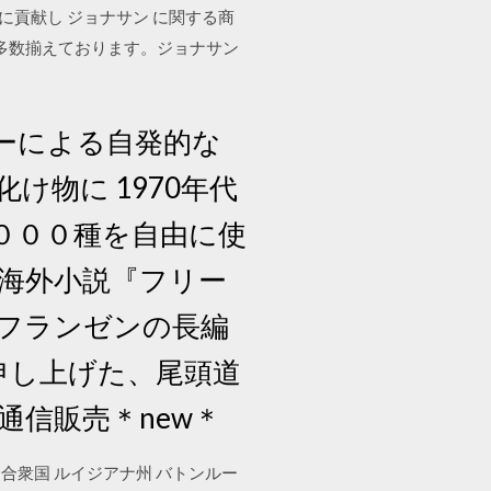
に貢献し ジョナサン に関する商
を多数揃えております。ジョナサン
ーによる自発的な
物に 1970年代
０００種を自由に使
 海外小説『フリー
フランゼンの長編
に申し上げた、尾頭道
通信販売＊new＊
アメリカ合衆国 ルイジアナ州 バトンルー