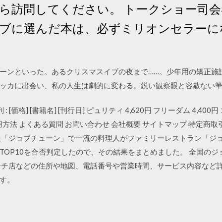
ら訪問してください。 トークショー司
ブに選んだ本は、必ずミリオンセラーに
ーンといった。あるクリスマスイブの夜まで……。少年用の矯正施
ッカに出会い、私の人生は劇的に変わる。鋭い観察眼と容赦ない
: [価格] [書籍名] [刊行日] ピュリティ 4,620円 フリーダム 4,400
 ご利用方法 よくある質問 お問い合わせ 会社概要 サイトマップ 特定
日放送「ジョブチューン」で一流の料理人がファミリーレストラン「ジ
TOP10を合否判定したので、その結果をまとめました。 全国のジ
ーチ店などの住所や地図、電話番号や営業時間、サービス内容など
す。