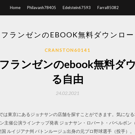
Home
Philavanh78405
Edelstein67593
Farra85082
フランゼンのEBOOK無料ダウンロ
CRANSTON60141
フランゼンのebook無料ダ
る自由
24.02.2021
店舗一覧では東京にあるジョナサンの店舗を探すことができます。気に
年シーズン主催公演ラインナップ発表 ジョナサン・ロバート・パペルボン（Jonathan
カ合衆国 ルイジアナ州 バトンルージュ出身の元プロ野球選手（投手）。 