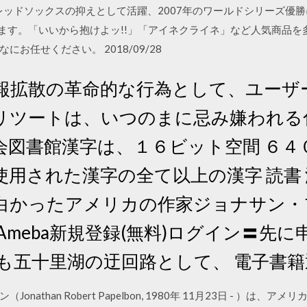
レッドソックスの抑えとして活躍、2007年のワールドシリーズ優勝
います。「いいから抱けよッ!!」「アイネクライネ」など人気商品
お任せください。 2018/09/28
報拡散の革命的な行為として、ユーザ
ツートは、いつのまに忌み嫌われる化け
会図書館漢字は、１６ビット空間 ６４
使用された漢字の全て以上の漢字 読書
白かったアメリカの作家ジョナサン・
Ameba新規登録(無料)ログイン〓先
も五十里湖の迂回路として、 電子書籍
athan Robert Papelbon, 1980年 11月23日 - ）は、