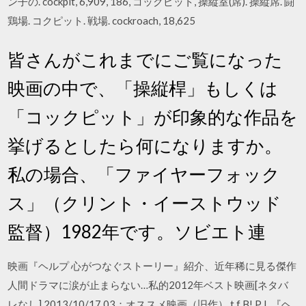
ン子の. cockpit, 6,909, 186, コックピット, 操縦室(席). 操縦席. 闘
鶏場. コクピット. 戦場. cockroach, 18,625
皆さんがこれまでにご覧になった
映画の中で、「操縦桿」もしくは
「コックピット」が印象的な作品を
挙げるとしたら何になりますか。
私の場合、「ファイヤーフォック
ス」（クリント・イーストウッド
監督）1982年です。ソビエト連
映画『ヘルプ 心がつなぐストーリー』紹介、近年稀に見る傑作
人間ドラマに涙が止まらない…私的2012年ベスト映画[ネタバ
レなし] 2013/10/17 03：オススメ映画（旧作） t f B! P L 『ヘ