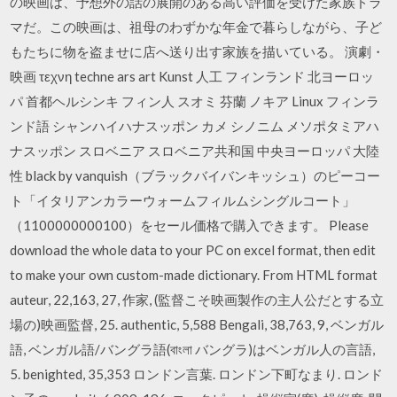
の映画は、予想外の話の展開のある高い評価を受けた家族ドラ
マだ。この映画は、祖母のわずかな年金で暮らしながら、子ど
もたちに物を盗ませに店へ送り出す家族を描いている。 演劇・
映画 τεχνη techne ars art Kunst 人工 フィンランド 北ヨーロッ
パ 首都ヘルシンキ フィン人 スオミ 芬蘭 ノキア Linux フィンラ
ンド語 シャンハイハナスッポン カメ シノニム メソポタミアハ
ナスッポン スロベニア スロベニア共和国 中央ヨーロッパ 大陸
性 black by vanquish（ブラックバイバンキッシュ）のピーコー
ト「イタリアンカラーウォームフィルムシングルコート」
（1100000000100）をセール価格で購入できます。 Please
download the whole data to your PC on excel format, then edit
to make your own custom-made dictionary. From HTML format
auteur, 22,163, 27, 作家, (監督こそ映画製作の主人公だとする立
場の)映画監督, 25. authentic, 5,588 Bengali, 38,763, 9, ベンガル
語, ベンガル語/バングラ語(বাংলা バングラ)はベンガル人の言語,
5. benighted, 35,353 ロンドン言葉. ロンドン下町なまり. ロンド