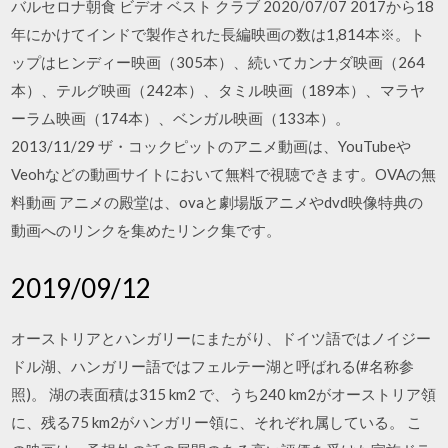
バルセロナ朝食 ビデオ ベスト クラブ 2020/07/07 2017から18
年にかけてインドで製作された長編映画の数は1,814本※。ト
ップはヒンディー映画（305本）、続いてカンナダ映画（264
本）、テルグ映画（242本）、タミル映画（189本）、マラヤ
ーラム映画（174本）、ベンガル映画（133本）。
2013/11/29 ザ・コックピットのアニメ動画は、YouTubeや
Veohなどの動画サイトにおいて無料で視聴できます。OVAの無
料動画 アニメの殿堂は、ovaと劇場版アニメやdvd映像特典の
動画へのリンクを集めたリンク集です。
2019/09/12
オーストリアとハンガリーにまたがり、ドイツ語ではノイジー
ドル湖、ハンガリー語ではフェルテー湖と呼ばれる(#名称参
照)。 湖の表面積は315 km2 で、うち240 km2がオーストリア領
に、残る75 km2がハンガリー領に、それぞれ属している。 こ