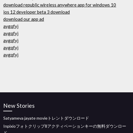
download republic wireless anywhere app for windows 10
ios 12 developer beta 3 download
download our app ad
aygqfyj
aygqfyj
aygqfyj
aygqfyj
aygqfyj
New Stories
Satyameva jayate movieトレントダウンロード
Inpixioフォトクリップ8アクティベーションキーの無料ダウンロー
ド