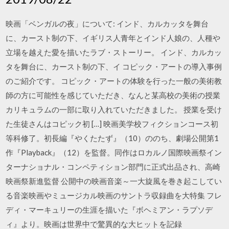
映画「ベンガルの夜」について: インド、カルカッタを舞台
に、カースト制の下、イギリス人青年とインド人娘の、人種や
立場を越えた愛を描いたラブ・ストーリー。 インド、カルカッ
タを舞台に、カースト制の下、イ コピック・アートの導入事例
のご紹介です。 コピック・アートの体験を行った一般の美術教
師の方に可能性を感じていただき、なんと某高校の美術の授業
カリキュラムの一部に取り入れていただきました。 授業を受け
た生徒さんはコピック初 […] 映画美学校フィクションコース初
等科修了。初長編『やくたたず』（10）ののち、劇場公開第1
作『Playback』（12）を監督。同作はロカルノ国際映画祭イン
ターナショナル・コンペティション部門に正式出品され、高崎
映画祭新進監督 公開中の映画音楽～一大旋風を巻き起こしてい
る音楽映画やミュージカル映画のサントラ収録曲を大特集 フレ
ディ・マーキュリーの生涯を描いた『ボヘミアン・ラプソデ
ィ』より。映画は世界中で驚異的な大ヒットを記録