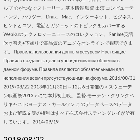
ルプ 心がつなぐストーリー』基本情報 監督 出演 コンピューテ
ィング、ハウツー、Linux、Mac、インターネット、ビジネス、
ヒントとコツ、電話とガジェットのトピックをカバーする
WebKuのテクノロジーニュースのコレクション。 9anime英語
吹き替え+下塗りで高品質のアニメをオンラインで視聴できま
す。 Правила пользования данным ресурсом Настоящие
Правила созданы с целью упорядочивания общения в
данном форуме. Правила являются обязательными для
исполнения всеми присутствующими на форуме. 2016/08/31
2019/08/22 2013年11月30日～12月6日開催の＜スウェーデ
ン映画祭2013＞にて本邦初上映。 監督:モーテン・クリングベ
リキャスト:ヨーナス・カールソン このデータベースのデータ
および解説文等の権利はすべて株式会社スティングレイが所有
しています。 2014/09/19
2019/08/22