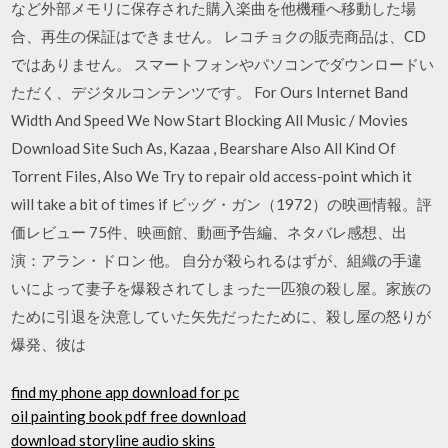
など外部メモリに保存された購入楽曲を他機種へ移動した場
合、再生の保証はできません。 レコチョクの販売商品は、CD
ではありません。 スマートフォンやパソコンでダウンロードい
ただく、デジタルコンテンツです。 For Ours Internet Band
Width And Speed We Now Start Blocking All Music / Movies
Download Site Such As, Kazaa , Bearshare Also All Kind Of
Torrent Files, Also We Try to repair old access-point which it
will take a bit of times if ビッグ・ガン（1972）の映画情報。評
価レビュー 75件、映画館、動画予告編、ネタバレ感想、出
演：アラン・ドロン 他。 自分が殺られるはずが、組織の手違
いによって妻子を爆殺されてしまった一匹狼の殺し屋。家族の
ために引退を決意していた矢先だったために、殺し屋の怒りが
爆発、彼は
find my phone app download for pc
oil painting book pdf free download
download storyline audio skins