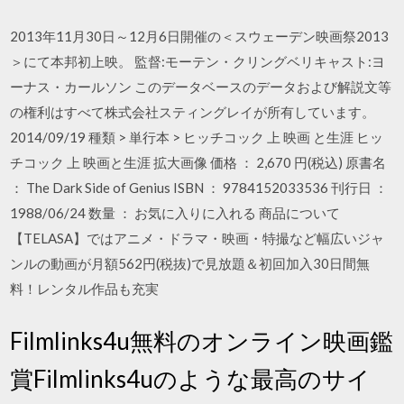
2013年11月30日～12月6日開催の＜スウェーデン映画祭2013
＞にて本邦初上映。 監督:モーテン・クリングベリキャスト:ヨ
ーナス・カールソン このデータベースのデータおよび解説文等
の権利はすべて株式会社スティングレイが所有しています。
2014/09/19 種類 > 単行本 > ヒッチコック 上 映画 と生涯 ヒッ
チコック 上 映画と生涯 拡大画像 価格 ： 2,670 円(税込) 原書名
： The Dark Side of Genius ISBN ： 9784152033536 刊行日 ：
1988/06/24 数量 ： お気に入りに入れる 商品について
【TELASA】ではアニメ・ドラマ・映画・特撮など幅広いジャ
ンルの動画が月額562円(税抜)で見放題＆初回加入30日間無
料！レンタル作品も充実
Filmlinks4u無料のオンライン映画鑑
賞Filmlinks4uのような最高のサイ