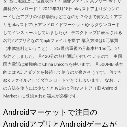
を. 基に地図上に. 位置表示！！ 画像ファイル. 某フリー 今すぐ
無料ダウンロード！ 2012年3月18日 playストアよりダウンロ
ードしたアプリの保存場所はどこなのか？今まで何気なくアプ
リをplayストア(旧アンドロイドマーケット)からダウンロード
してインストールしていましたが、デスクトップに表示される
名前≠アプリ名なのでapkファイルを探す 購入方法は0元購買
（本体無料ということ）、3G 通信重視の月基本料156元、2年
契約としました。 月420分の無料通話が付いているので、中国
国内電話は積極的に China Unicom を使います。 月500MB 基本
的には AC アダプタを接続して使うのが良さそうです。 何でも
apk ファイルとしてダウンロードできてしまいます。 なお、こ
の方法を使うには少なくとも1台は Play ストア（旧 Android
Market）に登録された端末が必要です。
Androidマーケットで注目の
AndroidアプリとAndroidゲームが