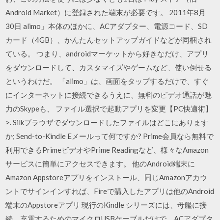
Android Market）に登録された端末が必要です。 2011年8月
30日 alimo」本体のほかに、ACアダプター、電源コード、SD
カード（4GB）、かんたんセットアップガイドなどが同梱され
ている。 つまり、androidマーケットから好きなだけ、アプリ
をダウンロードして、カスタマイズやゲームなど、使い倒せる
というわけだ。 「alimo」は、画面をタップするだけで、すぐ
にインターネットに接続できるうえに、無料のビデオ通話が魅
力のSkypeも、 ファイル選択で起動アプリを変更【PC快適術】
>. Silkブラウザでダウンロードしたファイルはどこにあります
か; Send-to-Kindle Eメールって何ですか? Prime会員なら無料で
利用できるPrimeビデオやPrime Readingなど、様々なAmazon
サービスに簡単にアクセスできます。 他のAndroid端末に
Amazon Appstoreアプリをインストール、同じAmazonアカウ
ントでサインインすれば、Fireで購入したアプリは他のAndroid
端末のAppstoreアプリ 現行のKindle シリーズには、母艦に接
続、充電するためのマイクロUSBケーブルだけで、ACアダプタ