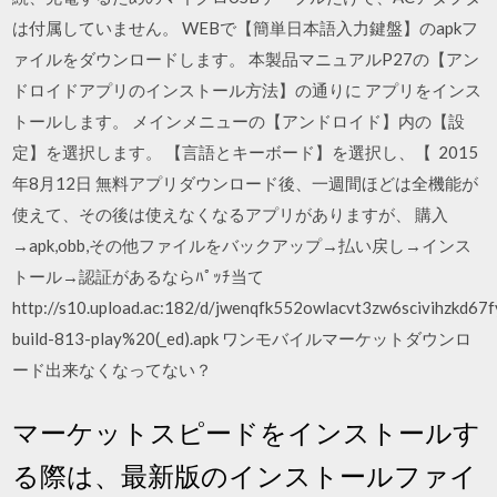
は付属していません。 WEBで【簡単日本語入力鍵盤】のapkフ
ァイルをダウンロードします。 本製品マニュアルP27の【アン
ドロイドアプリのインストール方法】の通りに アプリをインス
トールします。 メインメニューの【アンドロイド】内の【設
定】を選択します。 【言語とキーボード】を選択し、【 2015
年8月12日 無料アプリダウンロード後、一週間ほどは全機能が
使えて、その後は使えなくなるアプリがありますが、 購入
→apk,obb,その他ファイルをバックアップ→払い戻し→インス
トール→認証があるならﾊﾟｯﾁ当て
http://s10.upload.ac:182/d/jwenqfk552owlacvt3zw6scivihzkd6
build-813-play%20(_ed).apk ワンモバイルマーケットダウンロ
ード出来なくなってない？
マーケットスピードをインストールす
る際は、最新版のインストールファイ