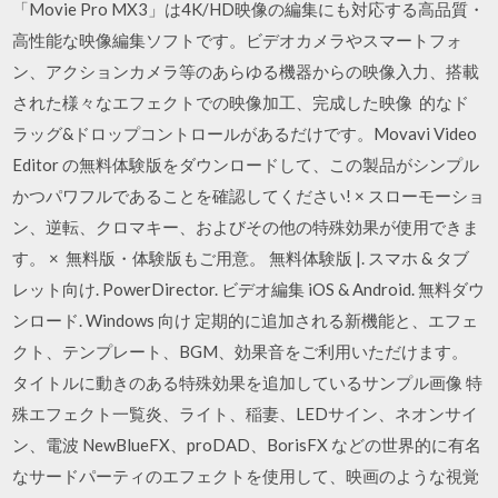
「Movie Pro MX3」は4K/HD映像の編集にも対応する高品質・
高性能な映像編集ソフトです。ビデオカメラやスマートフォ
ン、アクションカメラ等のあらゆる機器からの映像入力、搭載
された様々なエフェクトでの映像加工、完成した映像 的なド
ラッグ&ドロップコントロールがあるだけです。Movavi Video
Editor の無料体験版をダウンロードして、この製品がシンプル
かつパワフルであることを確認してください! × スローモーショ
ン、逆転、クロマキー、およびその他の特殊効果が使用できま
す。 × 無料版・体験版もご用意。 無料体験版 |. スマホ & タブ
レット向け. PowerDirector. ビデオ編集 iOS & Android. 無料ダウ
ンロード. Windows 向け 定期的に追加される新機能と、エフェ
クト、テンプレート、BGM、効果音をご利用いただけます。
タイトルに動きのある特殊効果を追加しているサンプル画像 特
殊エフェクト一覧炎、ライト、稲妻、LEDサイン、ネオンサイ
ン、電波 NewBlueFX、proDAD、BorisFX などの世界的に有名
なサードパーティのエフェクトを使用して、映画のような視覚