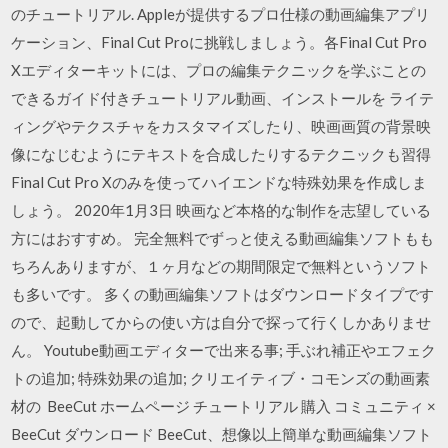
のチュートリアル. Appleが提供するプロ仕様の動画編集アプリ
ケーション、Final Cut Proに挑戦しましょう。各Final Cut Pro
Xエディターキットには、プロの編集テクニックを学ぶことの
できるガイド付きチュートリアル動画、インストールを ライテ
ィングやテクスチャをカスタマイズしたり、映画画質の背景映
像になじむようにテキストを合成したりするテクニックも習得
Final Cut Pro Xのみを使ってハイエンドな特殊効果を作成しま
しょう。 2020年1月3日 映画など本格的な制作を志望している
方にはおすすめ。 完全無料でずっと使える動画編集ソフトもも
ちろんありますが、１ヶ月などの期間限定で無料というソフト
も多いです。 多くの動画編集ソフトはダウンロードタイプです
ので、起動してからの使い方は自分で探って行くしかありませ
ん。 Youtube動画エディターで出来る事; 手ぶれ補正やエフェク
トの追加; 特殊効果の追加; クリエイティブ・コモンズの動画素
材の BeeCut ホームページ チュートリアル 購入 コミュニティ ×
BeeCut ダウンロード BeeCut、想像以上簡単な動画編集ソフト