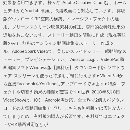
効果を適用できます。 様々な Adobe Creative Cloudは、ホーム
ビデオからYouTube動画、長編映画にも対応しています。 体験
版ダウンロード 3D空間の構築、イマーシブエフェクトの適
用、グリーンスクリーン映像素材の修正、専門的な特殊効果の
追加をおこないます。 ストーリー動画を簡単に作成（現在英語
版のみ）. 無料のオンライン動画編集＆ストーリー作成ツー
ル、Adobe Spark Videoで、美しいスライドショー、感動的なス
トーリー、プレゼンテーション、 Amazon.co.jp： VideoPad動
画編集ソフトWindows版【無料版】|ダウンロード版: ソフトウ
ェア. スクリーンを使った特撮を手軽に行えます• VideoPadか
ら直接FacebookやYouTubeにアップロードできます• 特殊エフ
ェクトや切替え効果の種類が豊富です• 世界 2018年5月8日
VideoShowは、iOS・Android両対応、全世界で2億人がダウン
ロードの人気動画編集アプリ。こちらも無料版では広告が入っ
てしまうため、有料版の購入が必須です。有料版ではエフェク
トや4K動画対応などが