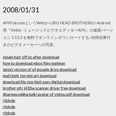
2008/01/31
APKFab.comというWebからBIG HEAD BROTHERSの Android
用『Vinkle -ミュージックビデオエディターAPK』の最新バージ
ョン 1.13.2 を無料でオンラインダウンロードする｡特殊効果付
きのビデオメーカーへの写真。
steam tunr off pc after download
how to download mbox files mailman
latest version of of google drive download
matt kohr torrent art download
download file size limit easy digital download
brother mfc j430w scanner driver free download
dharmayoddha kalki avatar of vishnu pdf download
rltdydp
rltdydp
rltdydp