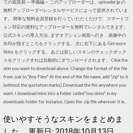
ての箱貿易 ～準備編～ このアップローダーは、uploader.jp の
無料アップローダーレンタルサービスによって提供されていま
す。 簡単な無料会員登録を行っていただくだけで、スマートフ
ォン対応の便利なアップローダーを無料でレンタルできます。
公式スキンの導入方法 . まずオプション画面へ行き、画像中の
矢印が指すところをクリックする。 次に右下にある Get more
Skins をクリックする。 あとは欲しいスキンのチェックボック
スをクリックすれば自動的にダウンロードされます。 Click the
skin you want to download above. Change the format of the file
from .osk to "Any Files" At the end of the file name, add ".zip" to it
(without the quotation marks) Download the file anywhere you
want. I download mine into a folder called "osu skins" in my
downloads folder for instance. Open the .zip file wherever it is.
使いやすそうなスキンをまとめま
した。 更新日: 2018年10月13日